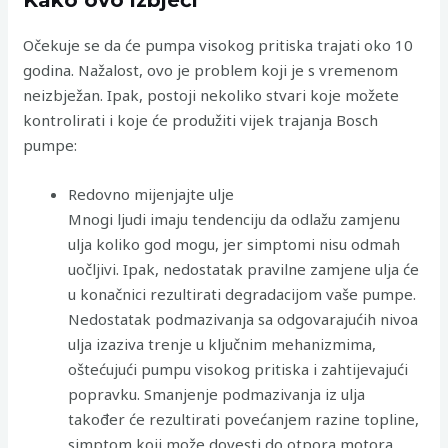
Očekuje se da će pumpa visokog pritiska trajati oko 10
godina. Nažalost, ovo je problem koji je s vremenom
neizbježan. Ipak, postoji nekoliko stvari koje možete
kontrolirati i koje će produžiti vijek trajanja Bosch
pumpe:
Redovno mijenjajte ulje
Mnogi ljudi imaju tendenciju da odlažu zamjenu
ulja koliko god mogu, jer simptomi nisu odmah
uočljivi. Ipak, nedostatak pravilne zamjene ulja će
u konačnici rezultirati degradacijom vaše pumpe.
Nedostatak podmazivanja sa odgovarajućih nivoa
ulja izaziva trenje u ključnim mehanizmima,
oštećujući pumpu visokog pritiska i zahtijevajući
popravku. Smanjenje podmazivanja iz ulja
također će rezultirati povećanjem razine topline,
simptom koji može dovesti do otpora motora