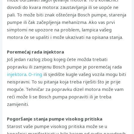
dovodi do kvara motora: zaustavljanja ili se uopće ne
pali. To može biti znak oštećenja Bosch pumpe, starenja
pumpe ili čak začepljenja mehanizma. Ako vas prvi
simptomi ne upozore na problem, lampica vašeg
motora će se upaliti i može ukazivati ​​na opisana stanja.
Poremećaj rada injektora
Još jedan razlog zbog kojeg ćete možda trebati
popravku ili zamjenu Bosch pumpe je poremećaj rada
injektora
.
O-ring
ili sjedište kugle vašeg vozila mogu biti
neispravni. To su pitanja koja treba riješiti što je prije
moguće. Tehničar za popravku dizel motora može vam
reći može li se Bosch pumpa popraviti ili je treba
zamijeniti.
Pogoršanje stanja pumpe visokog pritiska
Starost vaše pumpe visokog pritiska može se u
konačnici manifestirati u bilo kojem od ovdje navedenih