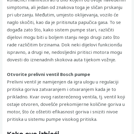
simptoma, ali jedan od znakova toga je sličan prskanju
pri ubrzanju. Međutim, umjesto oklijevanja, vozilo će
naglo skočiti, kao da je pritisnuta papučica gasa. To se
događa zato što, kako sistem pumpe stari, različiti
dijelovi mogu biti u boljem stanju nego drugi zato što
rade različitim brzinama. Dok neki dijelovi funkcionišu
ispravno, a drugi ne, nedosljedni pritisci motora mogu
dovesti do iznenadnih skokova auta tijekom vožnje.
Otvorite prelivni ventil Bosch pumpe
Prelivni ventil je namijenjen da igra ulogu u regulaciji
pritiska goriva zatvaranjem i otvaranjem kada je to
prikladno. Kvar ovog rasterećenog ventila, tj. ventil koji
ostaje otvoren, dovešće prekomijerne količine goriva u
motor, što će oštetiti efikasnost goriva i sniziti nivoe
pritiska u sistemu pumpe visokog pritiska.
Kako ovo izbjeći