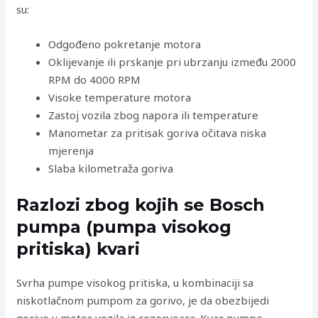
su:
Odgođeno pokretanje motora
Oklijevanje ili prskanje pri ubrzanju između 2000
RPM do 4000 RPM
Visoke temperature motora
Zastoj vozila zbog napora ili temperature
Manometar za pritisak goriva očitava niska
mjerenja
Slaba kilometraža goriva
Razlozi zbog kojih se Bosch
pumpa (pumpa visokog
pritiska) kvari
Svrha pumpe visokog pritiska, u kombinaciji sa
niskotlačnom pumpom za gorivo, je da obezbijedi
gorivo u motor vozila iz rezervoara. Kvar pumpe