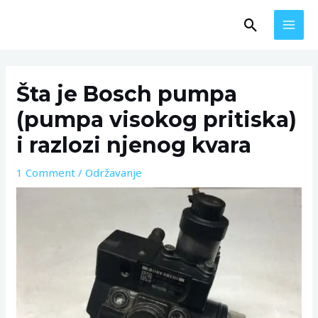
Skip
MAI
Search
to
MEN
content
Post
navigation
Šta je Bosch pumpa
(pumpa visokog pritiska)
i razlozi njenog kvara
1 Comment
/
Održavanje