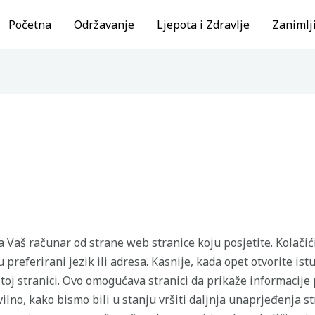
Početna
Održavanje
Ljepota i Zdravlje
Zanimlji
a Vaš računar od strane web stranice koju posjetite. Kolači
 preferirani jezik ili adresa. Kasnije, kada opet otvorite is
u toj stranici. Ovo omogućava stranici da prikaže informaci
ilno, kako bismo bili u stanju vršiti daljnja unaprjeđenja s