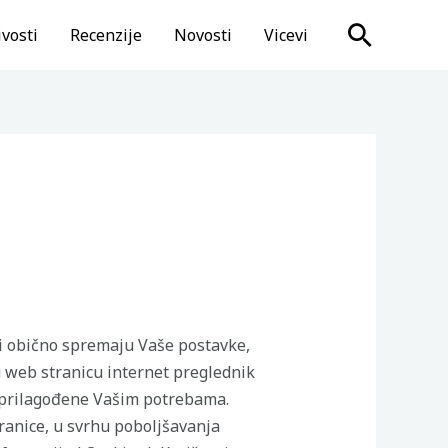
Search
vosti
Recenzije
Novosti
Vicevi
ći obično spremaju Vaše postavke,
tu web stranicu internet preglednik
je prilagođene Vašim potrebama.
tranice, u svrhu poboljšavanja