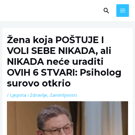
Skip
MAI
Search
to
MEN
content
Post
navigation
Žena koja POŠTUJE I
VOLI SEBE NIKADA, ali
NIKADA neće uraditi
OVIH 6 STVARI: Psiholog
surovo otkrio
/
Ljepota i Zdravlje
,
Zanimljivosti