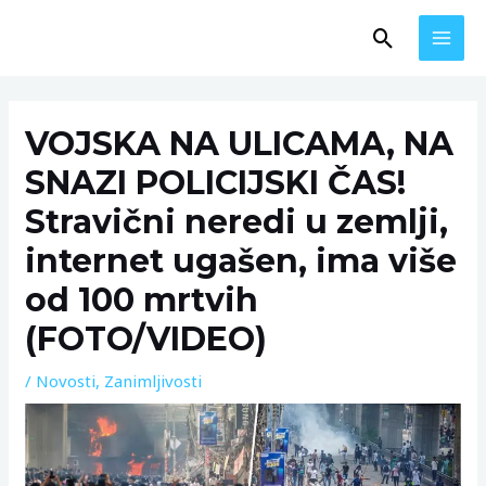
Skip
MAI
Search
to
MEN
content
Post
navigation
VOJSKA NA ULICAMA, NA
SNAZI POLICIJSKI ČAS!
Stravični neredi u zemlji,
internet ugašen, ima više
od 100 mrtvih
(FOTO/VIDEO)
/
Novosti
,
Zanimljivosti