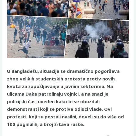
U Bangladešu, situacija se dramatično pogoršava
zbog velikih studentskih protesta protiv novih
kvota za zapošljavanje u javnim sektorima. Na
ulicama Dake patroliraju vojnici, a na snazi je
policijski čas, uveden kako bi se obuzdali
demonstranti koji se protive odluci vlade. Ovi
protesti, koji su postali nasilni, doveli su do više od
100 poginulih, a broj žrtava raste.