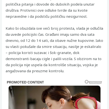
politička pitanja i dovode do dubokih podela unutar
društva. Protivnici ove odluke tvrde da su kvote
nepravedne i da podstiču političku nesigurnost.
Kako bi obuzdala sve veći broj protesta, vlada je odlučila
da uvede policijski čas. Građani imaju samo dva sata
dnevno, od 12 do 14 sati, da obave nužne kupovine. Iako
su vlasti pokušale da smire situaciju, nasilje je eskaliralo
– policija koristi suzavac i šok-granate, dok
demonstranti bacaju cigle i palili vozila. S obzirom na to
da policija nije uspela da kontroliše situaciju, vojska je
angažovana da preuzme kontrolu.