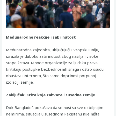
Međunarodne reakcije i zabrinutost
Međunarodna zajednica, uključujući Evropsku uniju,
izrazila je duboku zabrinutost zbog nasilja i visoke
stope žrtava. Mnoge organizacije za ljudska prava
kritikuju postupke bezbednosnih snaga i oštro osudu
obustavu interneta, što samo doprinosi potpunoj
izolaciji zemlje.
Zaključak: Kriza koja zahvata i susedne zemlje
Dok Bangladeš pokušava da se nosi sa sve ozbiljnijim
nemirima, situacija u susednom Pakistanu nije ništa