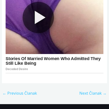
←
Previous Članak
Next Članak
→