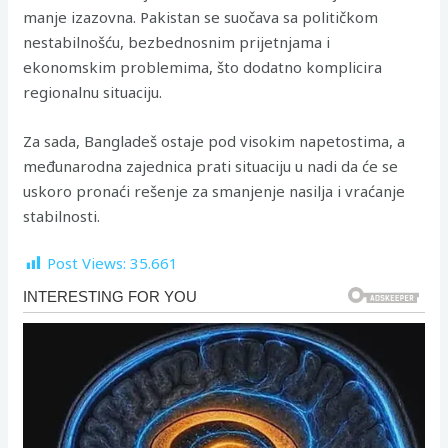
manje izazovna. Pakistan se suočava sa političkom
nestabilnošću, bezbednosnim prijetnjama i
ekonomskim problemima, što dodatno komplicira
regionalnu situaciju.
Za sada, Bangladeš ostaje pod visokim napetostima, a
međunarodna zajednica prati situaciju u nadi da će se
uskoro pronaći rešenje za smanjenje nasilja i vraćanje
stabilnosti.
Post Views:
35.661