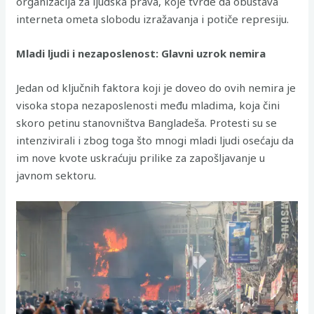
organizacija za ljudska prava, koje tvrde da obustava
interneta ometa slobodu izražavanja i potiče represiju.
Mladi ljudi i nezaposlenost: Glavni uzrok nemira
Jedan od ključnih faktora koji je doveo do ovih nemira je
visoka stopa nezaposlenosti među mladima, koja čini
skoro petinu stanovništva Bangladeša. Protesti su se
intenzivirali i zbog toga što mnogi mladi ljudi osećaju da
im nove kvote uskraćuju prilike za zapošljavanje u
javnom sektoru.