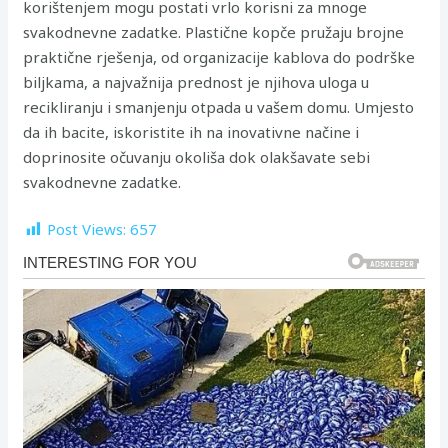
korištenjem mogu postati vrlo korisni za mnoge
svakodnevne zadatke. Plastične kopče pružaju brojne
praktične rješenja, od organizacije kablova do podrške
biljkama, a najvažnija prednost je njihova uloga u
recikliranju i smanjenju otpada u vašem domu. Umjesto
da ih bacite, iskoristite ih na inovativne načine i
doprinosite očuvanju okoliša dok olakšavate sebi
svakodnevne zadatke.
Post Views:
657