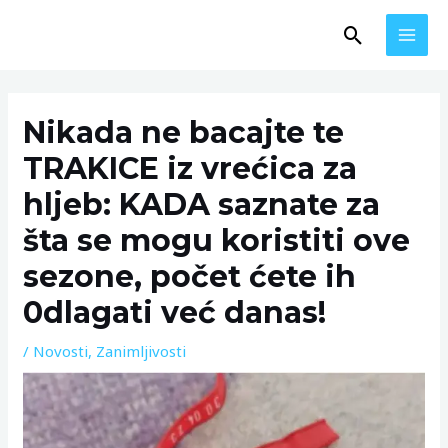
Skip
MAI
Search
to
MEN
content
Post
navigation
Nikada ne bacajte te
TRAKICE iz vrećica za
hljeb: KADA saznate za
šta se mogu koristiti ove
sezone, počet ćete ih
0dlagati već danas!
/
Novosti
,
Zanimljivosti