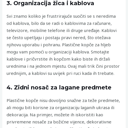
3. Organizacija žica i kablova
Svi znamo koliko je frustrirajuće suočiti se s neredima
od kablova, bilo da se radi o kablovima za računare,
televizore, mobilne telefone ili druge uređaje. Kablovi
se često upetljaju i postaju pravi nered, što otežava
njihovu uporabu i pohranu. Plastične kopče za hljeb
mogu vam pomoći u organizaciji kablova. Smotajte
kablove i pričvrstite ih kopčom kako biste ih držali
urednima i na jednom mjestu. Ovaj mali trik čini prostor
urednijim, a kablovi su uvijek pri ruci kada ih trebate.
4. Zidni nosač za lagane predmete
Plastične kopče nisu dovoljno snažne za teže predmete,
ali mogu biti korisne za organizaciju laganih ukrasa ili
dekoracija. Na primjer, možete ih iskoristiti kao
privremene nosače za božićne vijence, dekorativne