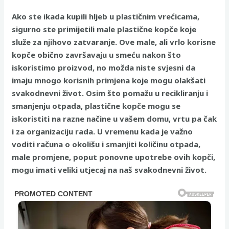
Ako ste ikada kupili hljeb u plastičnim vrećicama,
sigurno ste primijetili male plastične kopče koje
služe za njihovo zatvaranje. Ove male, ali vrlo korisne
kopče obično završavaju u smeću nakon što
iskoristimo proizvod, no možda niste svjesni da
imaju mnogo korisnih primjena koje mogu olakšati
svakodnevni život. Osim što pomažu u recikliranju i
smanjenju otpada, plastične kopče mogu se
iskoristiti na razne načine u vašem domu, vrtu pa čak
i za organizaciju rada. U vremenu kada je važno
voditi računa o okolišu i smanjiti količinu otpada,
male promjene, poput ponovne upotrebe ovih kopči,
mogu imati veliki utjecaj na naš svakodnevni život.