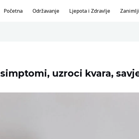
Početna
Održavanje
Ljepota i Zdravlje
Zanimlji
imptomi, uzroci kvara, savje