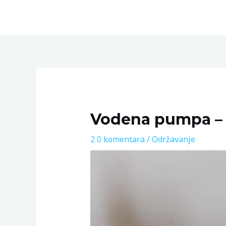
Skip
to
content
Post
navigation
Vodena pumpa – s
2 0 komentara
/
Održavanje