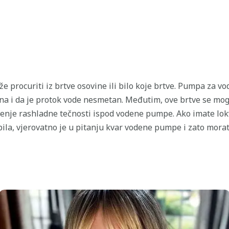
 procuriti iz brtve osovine ili bilo koje brtve. Pumpa za vo
ena i da je protok vode nesmetan. Međutim, ove brtve se mo
enje rashladne tečnosti ispod vodene pumpe. Ako imate lokv
ila, vjerovatno je u pitanju kvar vodene pumpe i zato mora