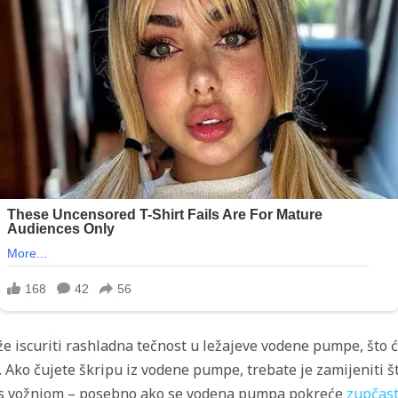
iscuriti rashladna tečnost u ležajeve vodene pumpe, što će 
. Ako čujete škripu iz vodene pumpe, trebate je zamijeniti št
 s vožnjom – posebno ako se vodena pumpa pokreće
zupčas