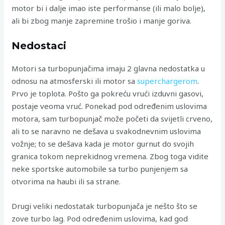
motor bi i dalje imao iste performanse (ili malo bolje),
ali bi zbog manje zapremine trošio i manje goriva.
Nedostaci
Motori sa turbopunjačima imaju 2 glavna nedostatka u
odnosu na atmosferski ili motor sa
superchargerom
.
Prvo je toplota. Pošto ga pokreću vrući izduvni gasovi,
postaje veoma vruć. Ponekad pod određenim uslovima
motora, sam turbopunjač može početi da svijetli crveno,
ali to se naravno ne dešava u svakodnevnim uslovima
vožnje; to se dešava kada je motor gurnut do svojih
granica tokom neprekidnog vremena. Zbog toga vidite
neke sportske automobile sa turbo punjenjem sa
otvorima na haubi ili sa strane.
Drugi veliki nedostatak turbopunjača je nešto što se
zove turbo lag. Pod određenim uslovima, kad god