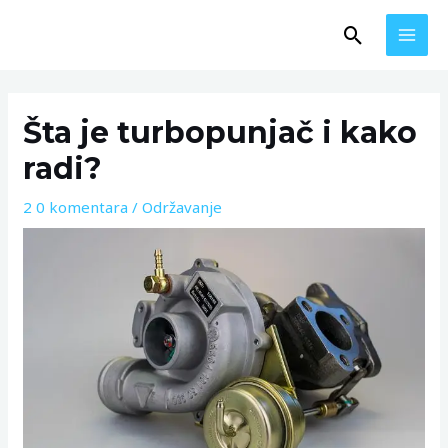
Skip
MAI
Search
to
MEN
content
Post
navigation
Šta je turbopunjač i kako
radi?
2 0 komentara
/
Održavanje