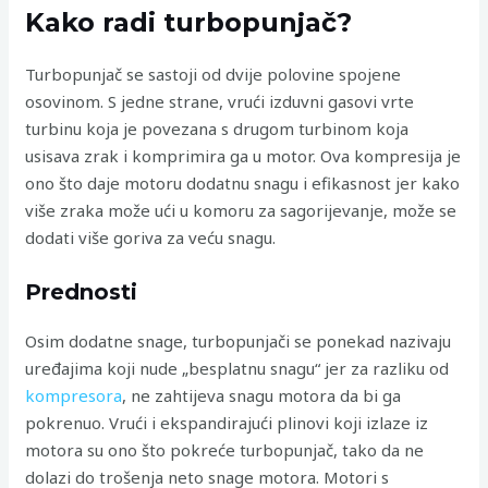
Kako radi turbopunjač?
Turbopunjač se sastoji od dvije polovine spojene
osovinom. S jedne strane, vrući izduvni gasovi vrte
turbinu koja je povezana s drugom turbinom koja
usisava zrak i komprimira ga u motor. Ova kompresija je
ono što daje motoru dodatnu snagu i efikasnost jer kako
više zraka može ući u komoru za sagorijevanje, može se
dodati više goriva za veću snagu.
Prednosti
Osim dodatne snage, turbopunjači se ponekad nazivaju
uređajima koji nude „besplatnu snagu“ jer za razliku od
kompresora
, ne zahtijeva snagu motora da bi ga
pokrenuo. Vrući i ekspandirajući plinovi koji izlaze iz
motora su ono što pokreće turbopunjač, ​​tako da ne
dolazi do trošenja neto snage motora. Motori s