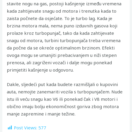
stavite nogu na gas, postoji kašnjenje između vremena
kada zahtijevate snagu od motora i trenutka kada to
zaista počnete da osjećate. To je turbo lag. Kada je
brzina motora mala, nema puno izduvnih gasova koji
prolaze kroz turbopunjač, ​​tako da kada zahtijevate
snagu od motora, turbini turbopunjača treba vremena
da počne da se okreće optimalnom brzinom. Efekti
ovoga mogu se umanjiti prebacivanjem u niži stepen
prenosa, ali zagriženi vozači i dalje mogu ponekad
primjetiti kašnjenje u odgovoru.
Dakle, sljedeći put kada budete razmišljali o kupovini
auta, nemojte zanemariti vozila s turbopunjačem. Nude
istu ili veću snagu kao V6 ili ponekad čak i V8 motori i
obično imaju bolju ekonomičnost goriva zbog motora
manje zapremine i manje težine.
Post Views:
577