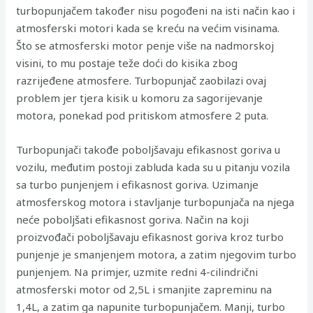
turbopunjačem također nisu pogođeni na isti način kao i
atmosferski motori kada se kreću na većim visinama.
Što se atmosferski motor penje više na nadmorskoj
visini, to mu postaje teže doći do kisika zbog
razrijeđene atmosfere. Turbopunjač zaobilazi ovaj
problem jer tjera kisik u komoru za sagorijevanje
motora, ponekad pod pritiskom atmosfere 2 puta.
Turbopunjači takođe poboljšavaju efikasnost goriva u
vozilu, međutim postoji zabluda kada su u pitanju vozila
sa turbo punjenjem i efikasnost goriva. Uzimanje
atmosferskog motora i stavljanje turbopunjača na njega
neće poboljšati efikasnost goriva. Način na koji
proizvođači poboljšavaju efikasnost goriva kroz turbo
punjenje je smanjenjem motora, a zatim njegovim turbo
punjenjem. Na primjer, uzmite redni 4-cilindrični
atmosferski motor od 2,5L i smanjite zapreminu na
1,4L, a zatim ga napunite turbopunjačem. Manji, turbo