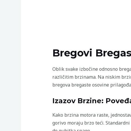
Bregovi Bregas
Oblik svake izbočine odnosno brega 
različitim brzinama. Na niskim brz
bregova bregaste osovine prilagođa
Izazov Brzine: Poveđ
Kako brzina motora raste, jednostav
gorivo moraju brzo teći. Standardni
do gubitka snage.