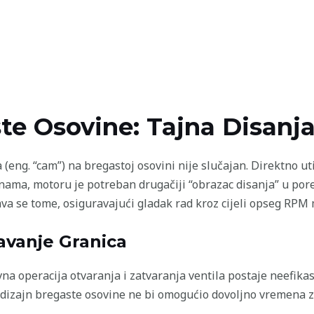
te Osovine: Tajna Disanj
(eng. “cam”) na bregastoj osovini nije slučajan. Direktno u
inama, motoru je potreban drugačiji “obrazac disanja” u por
va se tome, osiguravajući gladak rad kroz cijeli opseg RPM 
avanje Granica
na operacija otvaranja i zatvaranja ventila postaje neefikas
 dizajn bregaste osovine ne bi omogućio dovoljno vremena za