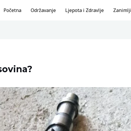
Početna
Održavanje
Ljepota i Zdravlje
Zanimlji
sovina?