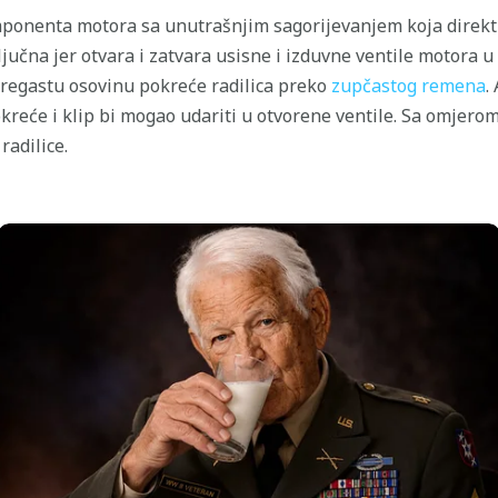
ponenta motora sa unutrašnjim sagorijevanjem koja direkt
ljučna jer otvara i zatvara usisne i izduvne ventile motora 
Bregastu osovinu pokreće radilica preko
zupčastog remena
.
kreće i klip bi mogao udariti u otvorene ventile. Sa omjerom 
radilice.