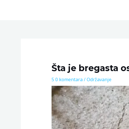
Skip
to
content
Post
navigation
Šta je bregasta o
5 0 komentara
/
Održavanje