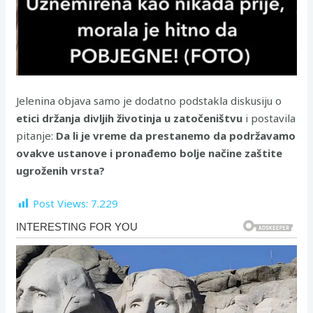
Jelenina objava samo je dodatno podstakla diskusiju o
etici držanja divljih životinja u zatočeništvu
i postavila
pitanje:
Da li je vreme da prestanemo da podržavamo
ovakve ustanove i pronađemo bolje načine zaštite
ugroženih vrsta?
Post Views:
7.229