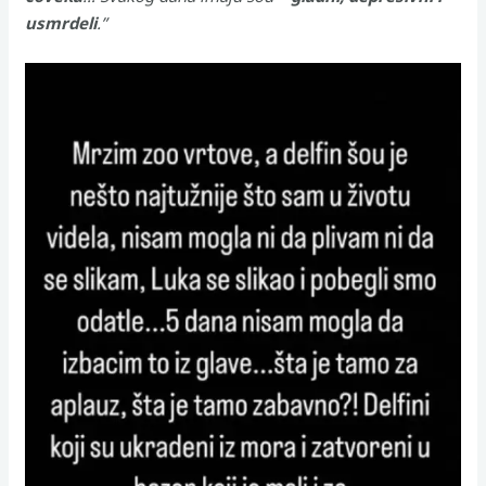
usmrdeli
.”