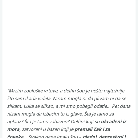
“Mrzim zoološke vrtove, a delfin šou je nešto najtužnije
što sam ikada videla. Nisam mogla ni da plivam ni da se
slikam. Luka se slikao, a mi smo pobegli odatle… Pet dana
nisam mogla da izbacim to iz glave. Šta je tamo za
aplauz? Šta je tamo zabavno? Delfini koji su
ukradeni iz
mora
, zatvoreni u bazen koji je
premali čak i za
čoveka
… Svakog dana imaju šou –
gladni, depresivni i