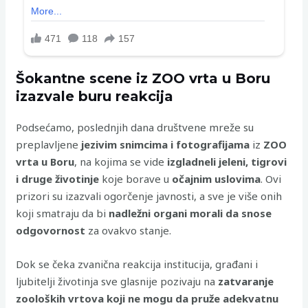
Šokantne scene iz ZOO vrta u Boru
izazvale buru reakcija
Podsećamo, poslednjih dana društvene mreže su
preplavljene
jezivim snimcima i fotografijama
iz
ZOO
vrta u Boru
, na kojima se vide
izgladneli jeleni, tigrovi
i druge životinje
koje borave u
očajnim uslovima
. Ovi
prizori su izazvali ogorčenje javnosti, a sve je više onih
koji smatraju da bi
nadležni organi morali da snose
odgovornost
za ovakvo stanje.
Dok se čeka zvanična reakcija institucija, građani i
ljubitelji životinja sve glasnije pozivaju na
zatvaranje
zooloških vrtova koji ne mogu da pruže adekvatnu