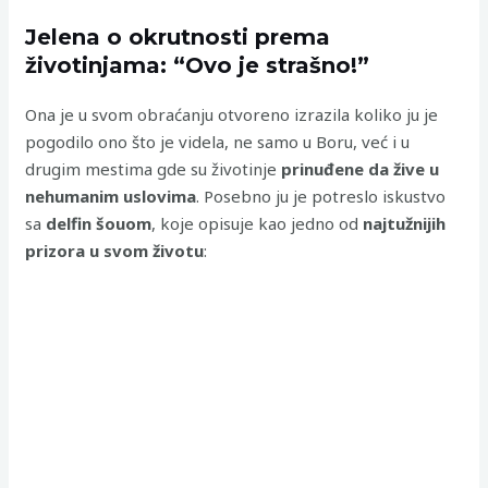
Jelena o okrutnosti prema
životinjama: “Ovo je strašno!”
Ona je u svom obraćanju otvoreno izrazila koliko ju je
pogodilo ono što je videla, ne samo u Boru, već i u
drugim mestima gde su životinje
prinuđene da žive u
nehumanim uslovima
. Posebno ju je potreslo iskustvo
sa
delfin šouom
, koje opisuje kao jedno od
najtužnijih
prizora u svom životu
: