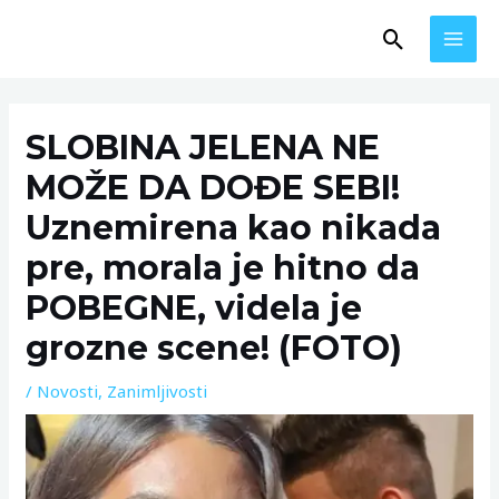
Skip
MAI
Search
to
MEN
content
Post
navigation
SLOBINA JELENA NE
MOŽE DA DOĐE SEBI!
Uznemirena kao nikada
pre, morala je hitno da
POBEGNE, videla je
grozne scene! (FOTO)
/
Novosti
,
Zanimljivosti