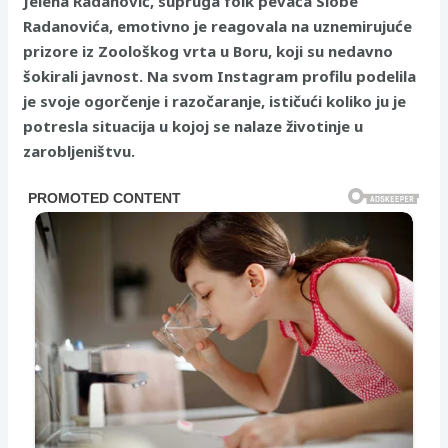
Jelena Radanović, supruga folk pevača Slobe
Radanovića, emotivno je reagovala na uznemirujuće
prizore iz Zoološkog vrta u Boru, koji su nedavno
šokirali javnost. Na svom Instagram profilu podelila
je svoje ogorčenje i razočaranje, ističući koliko ju je
potresla situacija u kojoj se nalaze životinje u
zarobljeništvu.