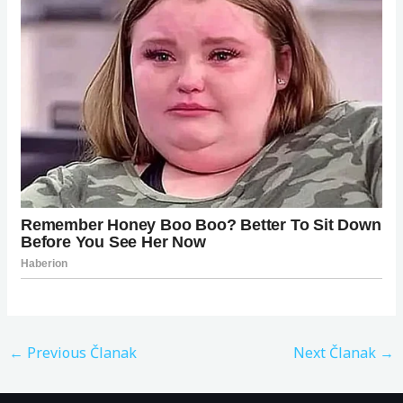
←
Previous Članak
Next Članak
→