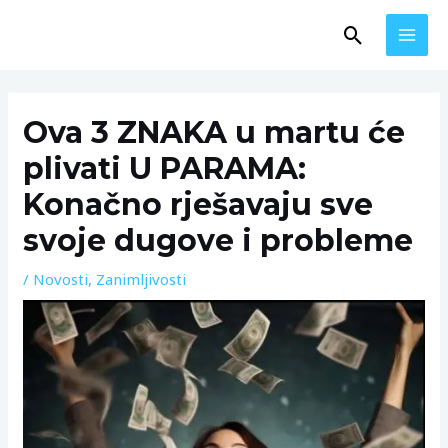
Skip
MAI
Search
to
MEN
content
Post
navigation
Ova 3 ZNAKA u martu će
plivati U PARAMA:
Konačno rješavaju sve
svoje dugove i probleme
/
Novosti
,
Zanimljivosti