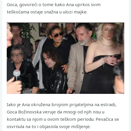
Goca, govoreći o tome kako Ana uprkos svim
teškoćama ostaje snažna u ulozi majke.
Iako je Ana okružena brojnim prijateljima na estradi,
Goca Božinovska veruje da mnogi od njih nisu u
kontaktu sa njom u ovom teškom periodu. Pevačica se
osvrnula na to i objasnila svoje mišljenje.