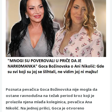
Poznata pevačica Goca Božinovska nije mogla da
ostane ravnodušna na težak period kroz koji je
prolazila njena mlađa koleginica, pevačica Ana
Nikolić. Na jednoj prilici, Goca je otvoreno