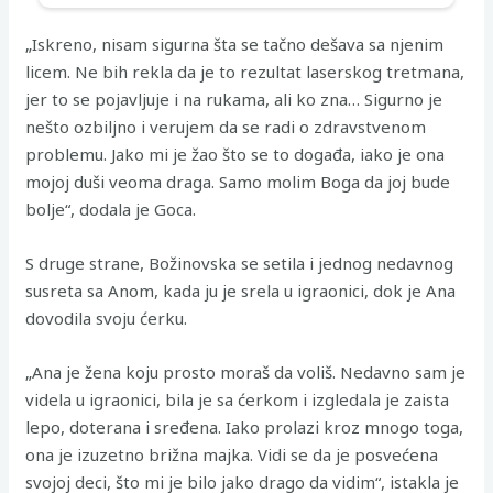
„Iskreno, nisam sigurna šta se tačno dešava sa njenim
licem. Ne bih rekla da je to rezultat laserskog tretmana,
jer to se pojavljuje i na rukama, ali ko zna… Sigurno je
nešto ozbiljno i verujem da se radi o zdravstvenom
problemu. Jako mi je žao što se to događa, iako je ona
mojoj duši veoma draga. Samo molim Boga da joj bude
bolje“, dodala je Goca.
S druge strane, Božinovska se setila i jednog nedavnog
susreta sa Anom, kada ju je srela u igraonici, dok je Ana
dovodila svoju ćerku.
„Ana je žena koju prosto moraš da voliš. Nedavno sam je
videla u igraonici, bila je sa ćerkom i izgledala je zaista
lepo, doterana i sređena. Iako prolazi kroz mnogo toga,
ona je izuzetno brižna majka. Vidi se da je posvećena
svojoj deci, što mi je bilo jako drago da vidim“, istakla je