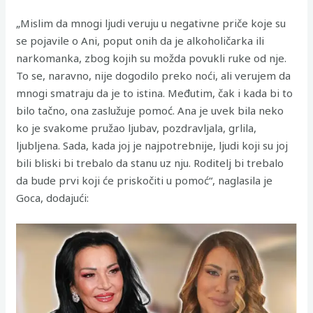
„Mislim da mnogi ljudi veruju u negativne priče koje su
se pojavile o Ani, poput onih da je alkoholičarka ili
narkomanka, zbog kojih su možda povukli ruke od nje.
To se, naravno, nije dogodilo preko noći, ali verujem da
mnogi smatraju da je to istina. Međutim, čak i kada bi to
bilo tačno, ona zaslužuje pomoć. Ana je uvek bila neko
ko je svakome pružao ljubav, pozdravljala, grlila,
ljubljena. Sada, kada joj je najpotrebnije, ljudi koji su joj
bili bliski bi trebalo da stanu uz nju. Roditelj bi trebalo
da bude prvi koji će priskočiti u pomoć“, naglasila je
Goca, dodajući: