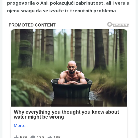
progovorila o Ani, pokazujući zabrinutost, ali i veru u
njenu snagu da se izvuče iz trenutnih problema.