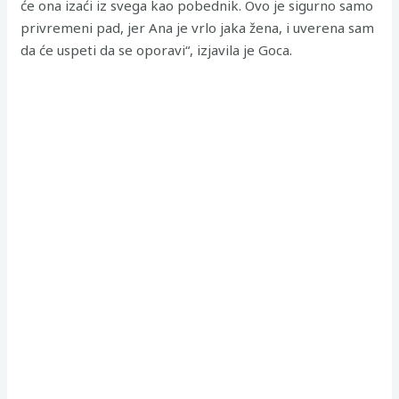
će ona izaći iz svega kao pobednik. Ovo je sigurno samo
privremeni pad, jer Ana je vrlo jaka žena, i uverena sam
da će uspeti da se oporavi“, izjavila je Goca.