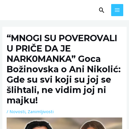
Skip
MAI
Search
to
MEN
content
Post
navigation
“MNOGI SU POVEROVALI
U PRIČE DA JE
NARK0MANKA” Goca
Božinovska o Ani Nikolić:
Gde su svi koji su joj se
šlihtali, ne vidim joj ni
majku!
/
Novosti
,
Zanimljivosti