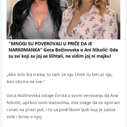
„Ako bilo šta treba, tu sam za nju. Uvek ću biti uz nju,
bez obzira na sve.“
Goca Božinovska ostaje čvrsta u svom verovanju da Ana
Nikolić, uprkos svim izazovima, ima snage da se oporavi
i vrati na pravi put, i to sa podrškom ljudi koji je zaista
vole i brinu o njoj.