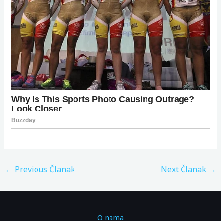
←
Previous Članak
Next Članak
→
O nama