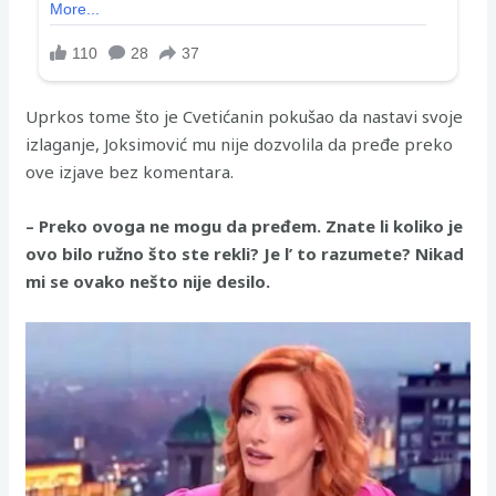
Uprkos tome što je Cvetićanin pokušao da nastavi svoje
izlaganje, Joksimović mu nije dozvolila da pređe preko
ove izjave bez komentara.
– Preko ovoga ne mogu da pređem. Znate li koliko je
ovo bilo ružno što ste rekli? Je l’ to razumete? Nikad
mi se ovako nešto nije desilo.