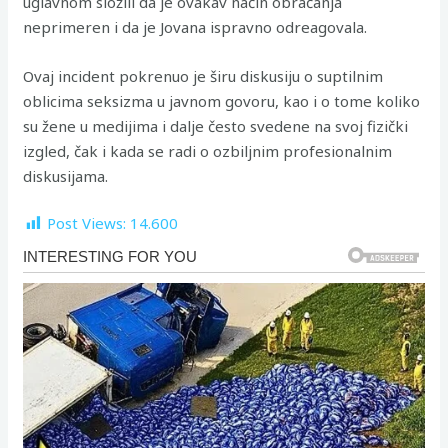
uglavnom složili da je ovakav način obraćanja
neprimeren i da je Jovana ispravno odreagovala.
Ovaj incident pokrenuo je širu diskusiju o suptilnim
oblicima seksizma u javnom govoru, kao i o tome koliko
su žene u medijima i dalje često svedene na svoj fizički
izgled, čak i kada se radi o ozbiljnim profesionalnim
diskusijama.
Post Views:
14.600