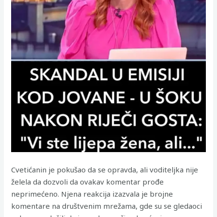
Cvetićanin je pokušao da se opravda, ali voditeljka nije
želela da dozvoli da ovakav komentar prođe
neprimećeno. Njena reakcija izazvala je brojne
komentare na društvenim mrežama, gde su se gledaoci