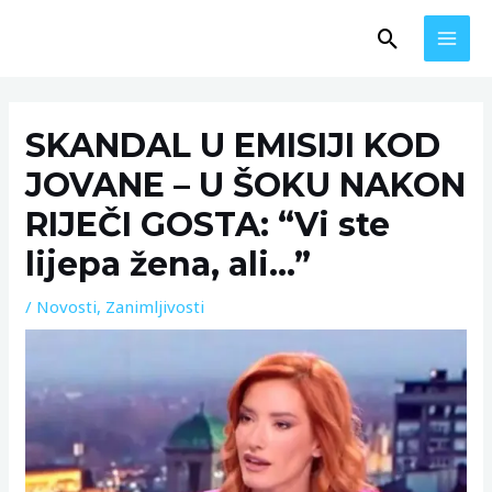
Skip
MAI
Search
to
MEN
content
Post
navigation
SKANDAL U EMISIJI KOD
JOVANE – U ŠOKU NAKON
RIJEČI GOSTA: “Vi ste
lijepa žena, ali…”
/
Novosti
,
Zanimljivosti