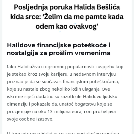
Halidove financijske poteškoće i
nostalgija za prošlim vremenima
Iako Halid uživa u ogromnoj popularnosti i uspjehu koji
je stekao kroz svoju karijeru, u nedavnom intervjuu
priznao je da se suočava s financijskim poteškoćama,
koje su nastale zbog nekoliko loših ulaganja. Ove
iskrene riječi dodatno su razotkrile Halidovu ljudsku
dimenziju i pokazale da, unatoč bogatstvu koje se
procjenjuje na oko 13 milijuna eura, i on proživljava
svoje osobne izazove.
U tom intervjuu Halid je izrazio i nostalgične osjećaje