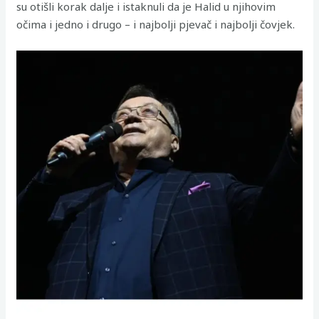
su otišli korak dalje i istaknuli da je Halid u njihovim
očima i jedno i drugo – i najbolji pjevač i najbolji čovjek.