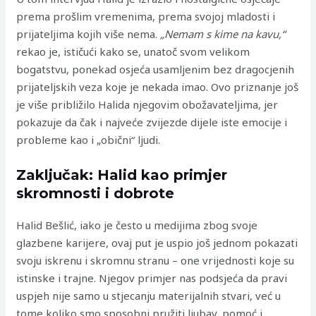
prema prošlim vremenima, prema svojoj mladosti i
prijateljima kojih više nema.
„Nemam s kime na kavu,“
rekao je, ističući kako se, unatoč svom velikom
bogatstvu, ponekad osjeća usamljenim bez dragocjenih
prijateljskih veza koje je nekada imao. Ovo priznanje još
je više približilo Halida njegovim obožavateljima, jer
pokazuje da čak i najveće zvijezde dijele iste emocije i
probleme kao i „obični“ ljudi.
Zaključak: Halid kao primjer
skromnosti i dobrote
Halid Bešlić, iako je često u medijima zbog svoje
glazbene karijere, ovaj put je uspio još jednom pokazati
svoju iskrenu i skromnu stranu – one vrijednosti koje su
istinske i trajne. Njegov primjer nas podsjeća da pravi
uspjeh nije samo u stjecanju materijalnih stvari, već u
tome koliko smo sposobni pružiti ljubav, pomoć i