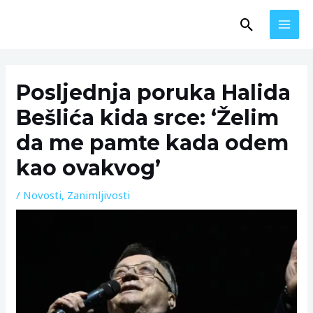
Skip
MAI
Search
to
MEN
content
Post
navigation
Posljednja poruka Halida
Bešlića kida srce: ‘Želim
da me pamte kada odem
kao ovakvog’
/
Novosti
,
Zanimljivosti