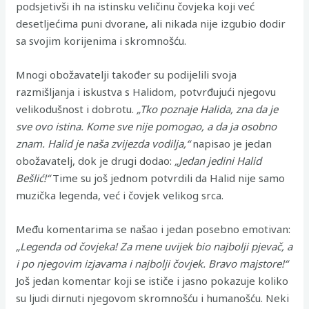
podsjetivši ih na istinsku veličinu čovjeka koji već
desetljećima puni dvorane, ali nikada nije izgubio dodir
sa svojim korijenima i skromnošću.
Mnogi obožavatelji također su podijelili svoja
razmišljanja i iskustva s Halidom, potvrđujući njegovu
velikodušnost i dobrotu.
„Tko poznaje Halida, zna da je
sve ovo istina. Kome sve nije pomogao, a da ja osobno
znam. Halid je naša zvijezda vodilja,“
napisao je jedan
obožavatelj, dok je drugi dodao:
„Jedan jedini Halid
Bešlić!“
Time su još jednom potvrdili da Halid nije samo
muzička legenda, već i čovjek velikog srca.
Među komentarima se našao i jedan posebno emotivan:
„Legenda od čovjeka! Za mene uvijek bio najbolji pjevač, a
i po njegovim izjavama i najbolji čovjek. Bravo majstore!“
Još jedan komentar koji se ističe i jasno pokazuje koliko
su ljudi dirnuti njegovom skromnošću i humanošću. Neki