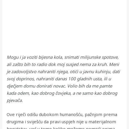
Mogu i ja voziti bijesna kola, snimati milijunske spotove,
ali zašto bih to radio dok moj susjed nema za kruh. Meni
je zadovoljstvo nahraniti njega, otići u javnu kuhinju, dati
svoj doprinos, nahraniti danas 100 gladnih usta, ili u
dječjem domu donirati novac. Volio bih da me pamte
kada odem, kao dobrog čovjeka, a ne samo kao dobrog
pjevača.
Ove riječi odišu dubokom humanošću, pažnjom prema
drugima i sviješću da pravi uspjeh nije u materijalnom
bogatstvu, već u tome koliko možemo pomoći onima