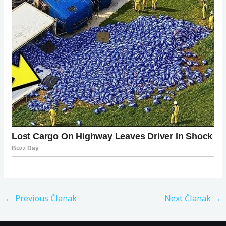
←
Previous Članak
Next Članak
→