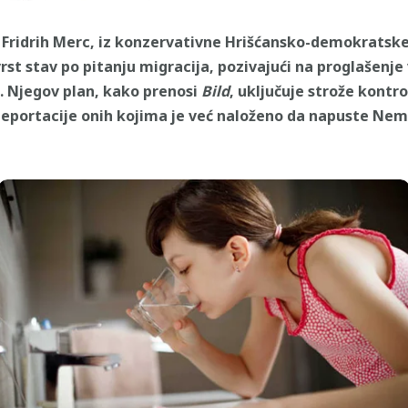
ridrih Merc, iz konzervativne Hrišćansko-demokratske 
čvrst stav po pitanju migracija, pozivajući na proglašen
a. Njegov plan, kako prenosi
Bild
, uključuje strože kontr
deportacije onih kojima je već naloženo da napuste Nem