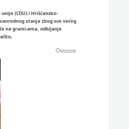
unije (CDU) i Hrišćansko-
je vanrednog stanja zbog sve većeg
ole na granicama, odbijanje
ačku.