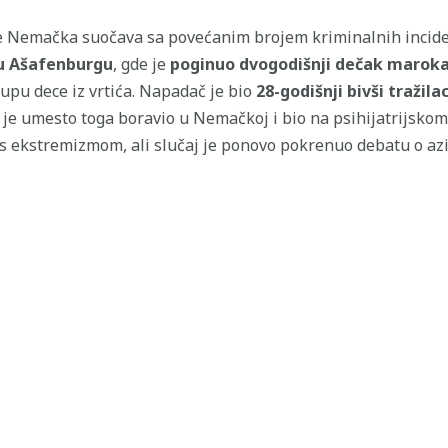
 se Nemačka suočava sa povećanim brojem kriminalnih incid
u Ašafenburgu
, gde je
poginuo dvogodišnji dečak marokan
rupu dece iz vrtića. Napadač je bio
28-godišnji bivši tražila
 je umesto toga boravio u Nemačkoj i bio na psihijatrijskom 
 s ekstremizmom, ali slučaj je ponovo pokrenuo debatu o azi