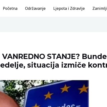
Početna
Održavanje
Ljepota i Zdravlje
Zanimlji
VANREDNO STANJE? Bundes
delje, situacija izmiče kontr