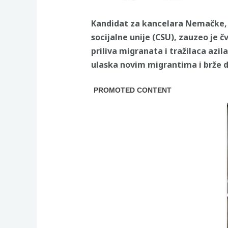
Kandidat za kancelara Nemačke, F
socijalne unije (CSU), zauzeo je 
priliva migranata i tražilaca azil
ulaska novim migrantima i brže 