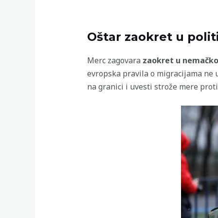
Oštar zaokret u politi
Merc zagovara
zaokret u nemačkoj 
evropska pravila o migracijama ne
na granici i uvesti strože mere prot