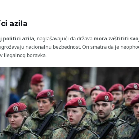
ci azila
politici azila
, naglašavajući da država
mora zaštititi sv
 ugrožavaju nacionalnu bezbednost. On smatra da je neoph
iv ilegalnog boravka.