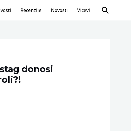
Search
vosti
Recenzije
Novosti
Vicevi
tag donosi
oli?!