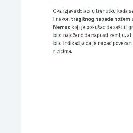
Ova izjava dolazi u trenutku kada
i nakon
tragičnog napada nožem 
Nemac
koji je pokušao da zaštiti g
bilo naloženo da napusti zemlju, ali
bilo indikacija da je napad povezan
rizicima.