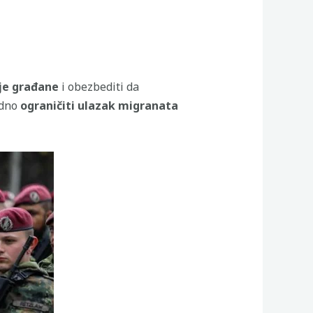
oje građane
i obezbediti da
odno
ograničiti ulazak migranata