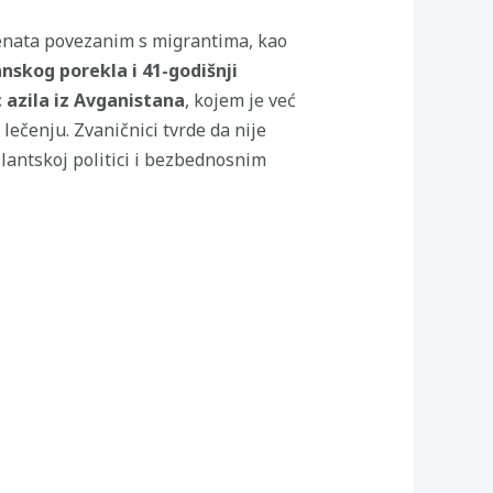
enata povezanim s migrantima, kao
skog porekla i 41-godišnji
c azila iz Avganistana
, kojem je već
lečenju. Zvaničnici tvrde da nije
lantskoj politici i bezbednosnim