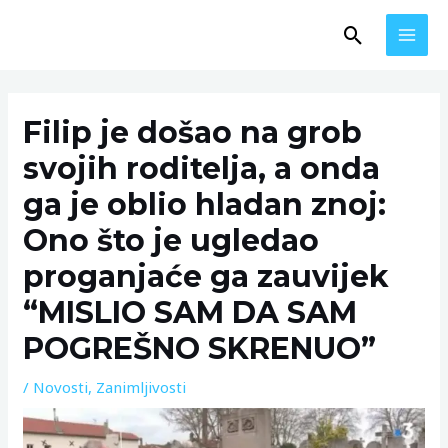
Skip
MAI
Search
to
MEN
content
Post
navigation
Filip je došao na grob
svojih roditelja, a onda
ga je oblio hladan znoj:
Ono što je ugledao
proganjaće ga zauvijek
“MISLIO SAM DA SAM
POGREŠNO SKRENUO”
/
Novosti
,
Zanimljivosti