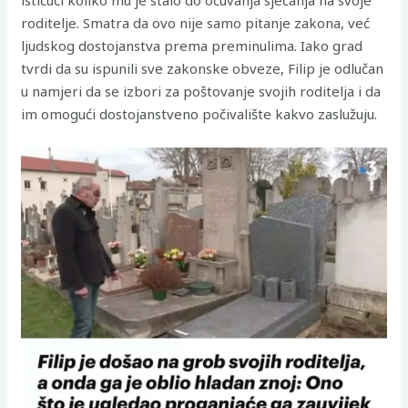
ističući koliko mu je stalo do očuvanja sjećanja na svoje
roditelje. Smatra da ovo nije samo pitanje zakona, već
ljudskog dostojanstva prema preminulima. Iako grad
tvrdi da su ispunili sve zakonske obveze, Filip je odlučan
u namjeri da se izbori za poštovanje svojih roditelja i da
im omogući dostojanstveno počivalište kakvo zaslužuju.