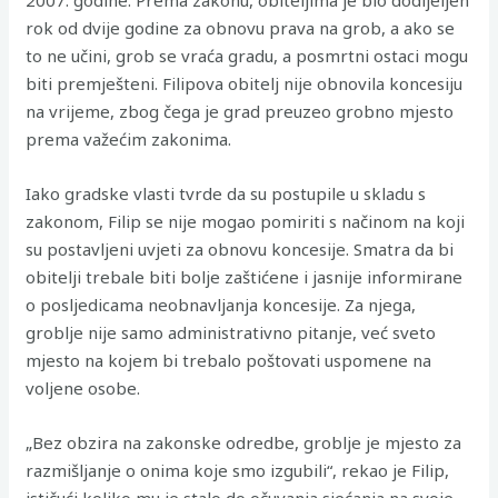
2007. godine. Prema zakonu, obiteljima je bio dodijeljen
rok od dvije godine za obnovu prava na grob, a ako se
to ne učini, grob se vraća gradu, a posmrtni ostaci mogu
biti premješteni. Filipova obitelj nije obnovila koncesiju
na vrijeme, zbog čega je grad preuzeo grobno mjesto
prema važećim zakonima.
Iako gradske vlasti tvrde da su postupile u skladu s
zakonom, Filip se nije mogao pomiriti s načinom na koji
su postavljeni uvjeti za obnovu koncesije. Smatra da bi
obitelji trebale biti bolje zaštićene i jasnije informirane
o posljedicama neobnavljanja koncesije. Za njega,
groblje nije samo administrativno pitanje, već sveto
mjesto na kojem bi trebalo poštovati uspomene na
voljene osobe.
„Bez obzira na zakonske odredbe, groblje je mjesto za
razmišljanje o onima koje smo izgubili“, rekao je Filip,