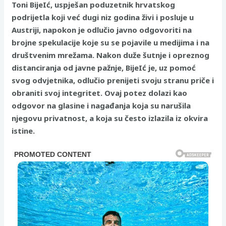
Toni BijeIć, uspješan poduzetnik hrvatskog
podrijetla koji već dugi niz godina živi i posluje u
Austriji, napokon je odlučio javno odgovoriti na
brojne spekulacije koje su se pojavile u medijima i na
društvenim mrežama. Nakon duže šutnje i opreznog
distanciranja od javne pažnje, BijeIć je, uz pomoć
svog odvjetnika, odlučio prenijeti svoju stranu priče i
obraniti svoj integritet. Ovaj potez dolazi kao
odgovor na glasine i nagađanja koja su narušila
njegovu privatnost, a koja su često izlazila iz okvira
istine.