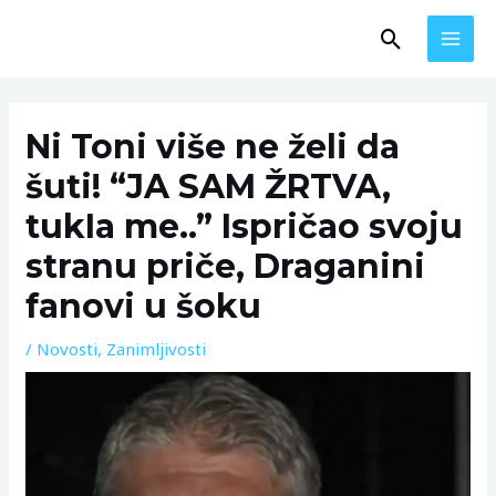
Skip
MAI
Search
to
MEN
content
Post
navigation
Ni Toni više ne želi da
šuti! “JA SAM ŽRTVA,
tukIa me..” Ispričao svoju
stranu priče, Draganini
fanovi u šoku
/
Novosti
,
Zanimljivosti