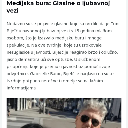
Medijska bura: Glasine o ljubavnoj
vezi
Nedavno su se pojavile glasine koje su tvrdile da je Toni
BijeIć u navodnoj ljubavnoj vezi s 15 godina mlađom
osobom, što je izazvalo medijsku buru i mnoge
spekulacije. Na ove tvrdnje, koje su uzrokovale
nesuglasice u javnosti, BijeIć je reagirao brzo i odlučno,
jasno demantirajući sve optužbe. U službenom
priopćenju koje je prenio u javnost uz pomoć svoje
odvjetnice, Gabrielle Banić, BijeIć je naglasio da su te
tvrdnje potpuno netočne i temelje se na lažnim
informacijama.