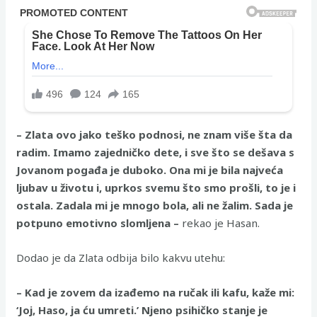
– Zlata ovo jako teško podnosi, ne znam više šta da
radim. Imamo zajedničko dete, i sve što se dešava s
Jovanom pogađa je duboko. Ona mi je bila najveća
ljubav u životu i, uprkos svemu što smo prošli, to je i
ostala. Zadala mi je mnogo bola, ali ne žalim. Sada je
potpuno emotivno slomljena –
rekao je Hasan.
Dodao je da Zlata odbija bilo kakvu utehu:
– Kad je zovem da izađemo na ručak ili kafu, kaže mi:
‘Joj, Haso, ja ću umreti.’ Njeno psihičko stanje je