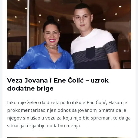
Veza Jovana i Ene Čolić – uzrok
dodatne brige
Iako nije želeo da direktno kritikuje Enu Čolić, Hasan je
prokomentarisao njen odnos sa Jovanom. Smatra da je
njegov sin ušao u vezu za koju nije bio spreman, te da ga
situacija u rijalitiju dodatno menja.