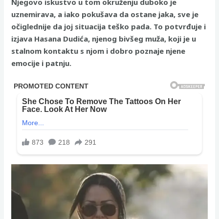
Njegovo iskustvo u tom okruženju duboko je
uznemirava, a iako pokušava da ostane jaka, sve je
očiglednije da joj situacija teško pada. To potvrđuje i
izjava Hasana Dudića, njenog bivšeg muža, koji je u
stalnom kontaktu s njom i dobro poznaje njene
emocije i patnju.