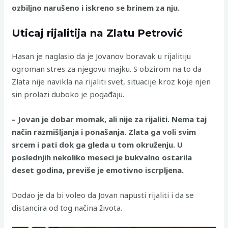
ozbiljno narušeno i iskreno se brinem za nju.
Uticaj rijalitija na Zlatu Petrović
Hasan je naglasio da je Jovanov boravak u rijalitiju
ogroman stres za njegovu majku. S obzirom na to da
Zlata nije navikla na rijaliti svet, situacije kroz koje njen
sin prolazi duboko je pogađaju.
– Jovan je dobar momak, ali nije za rijaliti. Nema taj
način razmišljanja i ponašanja. Zlata ga voli svim
srcem i pati dok ga gleda u tom okruženju. U
poslednjih nekoliko meseci je bukvalno ostarila
deset godina, previše je emotivno iscrpljena.
Dodao je da bi voleo da Jovan napusti rijaliti i da se
distancira od tog načina života.