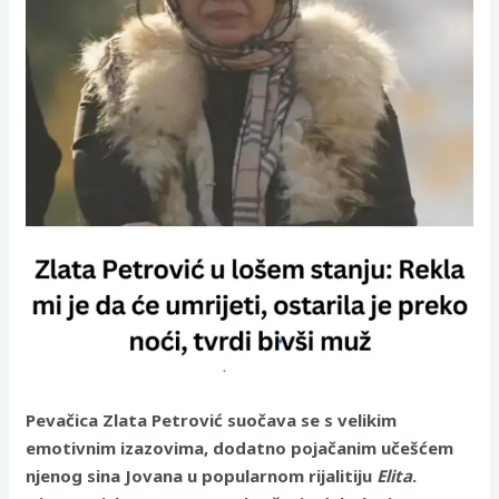
Pevačica Zlata Petrović suočava se s velikim
emotivnim izazovima, dodatno pojačanim učešćem
njenog sina Jovana u popularnom rijalitiju
Elita
.