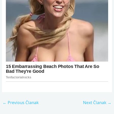
←
Previous Članak
Next Članak
→