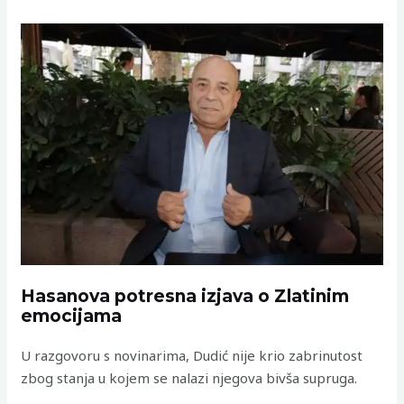
Hasanova potresna izjava o Zlatinim
emocijama
U razgovoru s novinarima, Dudić nije krio zabrinutost
zbog stanja u kojem se nalazi njegova bivša supruga.