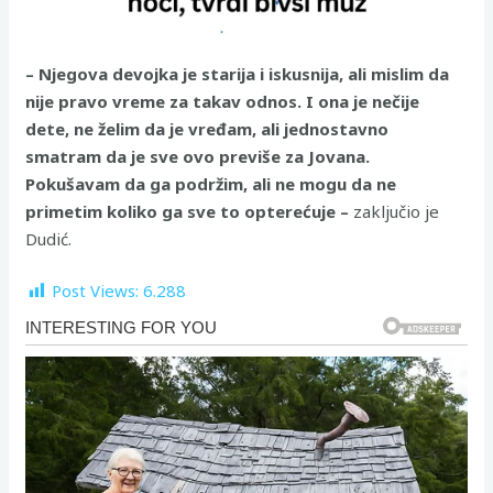
– Njegova devojka je starija i iskusnija, ali mislim da
nije pravo vreme za takav odnos. I ona je nečije
dete, ne želim da je vređam, ali jednostavno
smatram da je sve ovo previše za Jovana.
Pokušavam da ga podržim, ali ne mogu da ne
primetim koliko ga sve to opterećuje –
zaključio je
Dudić.
Post Views:
6.288