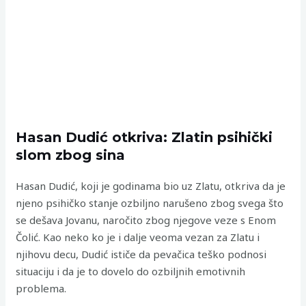
Hasan Dudić otkriva: Zlatin psihički
slom zbog sina
Hasan Dudić, koji je godinama bio uz Zlatu, otkriva da je
njeno psihičko stanje ozbiljno narušeno zbog svega što
se dešava Jovanu, naročito zbog njegove veze s Enom
Čolić. Kao neko ko je i dalje veoma vezan za Zlatu i
njihovu decu, Dudić ističe da pevačica teško podnosi
situaciju i da je to dovelo do ozbiljnih emotivnih
problema.