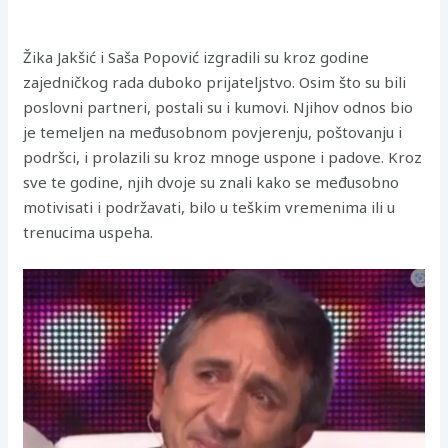
Žika Jakšić i Saša Popović izgradili su kroz godine
zajedničkog rada duboko prijateljstvo. Osim što su bili
poslovni partneri, postali su i kumovi. Njihov odnos bio
je temeljen na međusobnom povjerenju, poštovanju i
podršci, i prolazili su kroz mnoge uspone i padove. Kroz
sve te godine, njih dvoje su znali kako se međusobno
motivisati i podržavati, bilo u teškim vremenima ili u
trenucima uspeha.