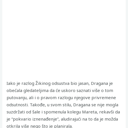
Iako je razlog Žikinog odsustva bio jasan, Dragana je
obećala gledateljima da će uskoro saznati više o tom
putovanju, ali i o pravom razlogu njegove privremene
odsutnosti. Takođe, u svom stilu, Dragana se nije mogla
suzdržati od šale i spomenula kolegu Mareta, rekavši da
je “pokvario iznenađenje”, aludirajući na to da je možda
otkrila više nego što je planirala.