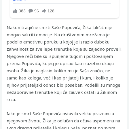
Nakon tragične smrti Saše Popovića, Žika Jakšić nije
mogao sakriti emocije. Na društvenim mrežama je
podelio emotivnu poruku u kojoj je izrazio duboku
zahvalnost za sve lepe trenutke koje su zajedno proveli.
Njegove reči bile su ispunjene tugom i poštovanjem
prema Popoviću, kojeg je opisao kao izuzetno dragu
osobu. Žika je naglasio koliko mu je Saša značio, ne
samo kao kolega, već i kao prijatelj i kum, i koliko je
njihov prijateljski odnos bio poseban. Podelili su mnoge
nezaboravne trenutke koji će zauvek ostati u Žikinom
srcu.
Iako je smrt Saše Popovića ostavila veliku prazninu u
njegovom životu, Žika je odlučan da očuva uspomenu na
svog dragog prijatelja i kolegu. Saša, poznat po svom