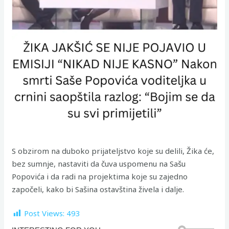
S obzirom na duboko prijateljstvo koje su delili, Žika će,
bez sumnje, nastaviti da čuva uspomenu na Sašu
Popovića i da radi na projektima koje su zajedno
započeli, kako bi Sašina ostavština živela i dalje.
Post Views:
493