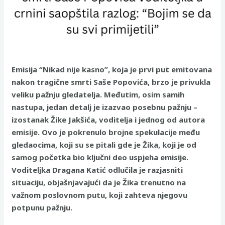
Emisija “Nikad nije kasno”, koja je prvi put emitovana
nakon tragične smrti Saše Popovića, brzo je privukla
veliku pažnju gledatelja. Međutim, osim samih
nastupa, jedan detalj je izazvao posebnu pažnju –
izostanak Žike Jakšića, voditelja i jednog od autora
emisije. Ovo je pokrenulo brojne spekulacije među
gledaocima, koji su se pitali gde je Žika, koji je od
samog početka bio ključni deo uspjeha emisije.
Voditeljka Dragana Katić odlučila je razjasniti
situaciju, objašnjavajući da je Žika trenutno na
važnom poslovnom putu, koji zahteva njegovu
potpunu pažnju.