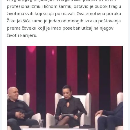
profesionalizmu i ličnom šarmu, ostavio je dubok trag u
životima svih koji su ga poznavali. Ova emotivna poruka
Žike Jakšića samo je jedan od mnogih izraza poštovanja
prema čoveku koji je imao poseban uticaj na njegov
život i karijeru.