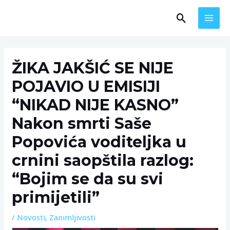
Skip
MAI
Search
to
MEN
content
Post
navigation
ŽIKA JAKŠIĆ SE NIJE
POJAVIO U EMISIJI
“NIKAD NIJE KASNO”
Nakon smrti Saše
Popovića voditeljka u
crnini saopštila razlog:
“Bojim se da su svi
primijetili”
/
Novosti
,
Zanimljivosti