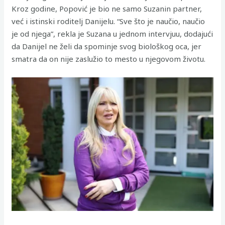
Kroz godine, Popović je bio ne samo Suzanin partner,
već i istinski roditelj Danijelu. “Sve što je naučio, naučio
je od njega”, rekla je Suzana u jednom intervjuu, dodajući
da Danijel ne želi da spominje svog biološkog oca, jer
smatra da on nije zaslužio to mesto u njegovom životu.