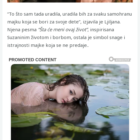
“To što sam tada uradila, uradila bih za svaku samohranu
majku koja se bori za svoje dete”, izjavila je Ljiljana.
Njena pesma
“Šta će meni ovaj život”
, inspirisana
Suzaninim životom i borbom, ostala je simbol snage i
istrajnosti majke koja se ne predaje..