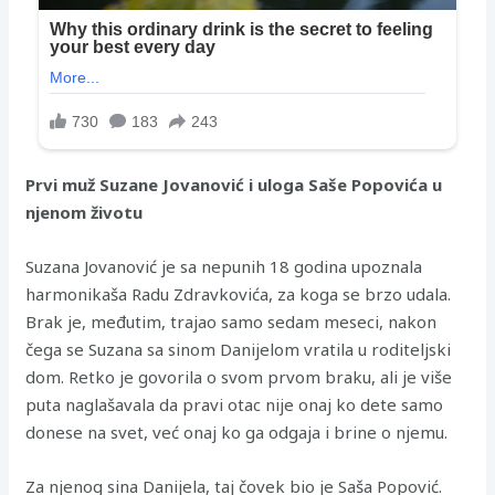
Prvi muž Suzane Jovanović i uloga Saše Popovića u
njenom životu
Suzana Jovanović je sa nepunih 18 godina upoznala
harmonikaša Radu Zdravkovića, za koga se brzo udala.
Brak je, međutim, trajao samo sedam meseci, nakon
čega se Suzana sa sinom Danijelom vratila u roditeljski
dom. Retko je govorila o svom prvom braku, ali je više
puta naglašavala da pravi otac nije onaj ko dete samo
donese na svet, već onaj ko ga odgaja i brine o njemu.
Za njenog sina Danijela, taj čovek bio je Saša Popović.