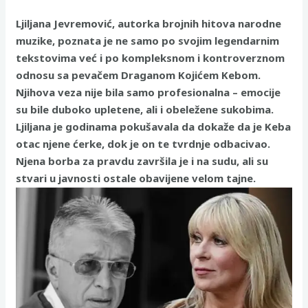
Ljiljana Jevremović, autorka brojnih hitova narodne
muzike, poznata je ne samo po svojim legendarnim
tekstovima već i po kompleksnom i kontroverznom
odnosu sa pevačem Draganom Kojićem Kebom.
Njihova veza nije bila samo profesionalna – emocije
su bile duboko upletene, ali i obeležene sukobima.
Ljiljana je godinama pokušavala da dokaže da je Keba
otac njene ćerke, dok je on te tvrdnje odbacivao.
Njena borba za pravdu završila je i na sudu, ali su
stvari u javnosti ostale obavijene velom tajne.