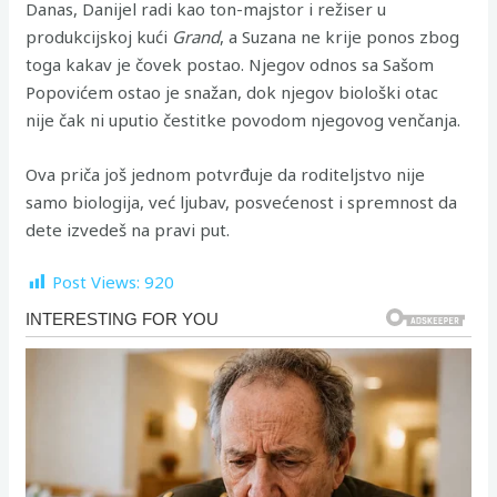
Danas, Danijel radi kao ton-majstor i režiser u
produkcijskoj kući
Grand
, a Suzana ne krije ponos zbog
toga kakav je čovek postao. Njegov odnos sa Sašom
Popovićem ostao je snažan, dok njegov biološki otac
nije čak ni uputio čestitke povodom njegovog venčanja.
Ova priča još jednom potvrđuje da roditeljstvo nije
samo biologija, već ljubav, posvećenost i spremnost da
dete izvedeš na pravi put.
Post Views:
920