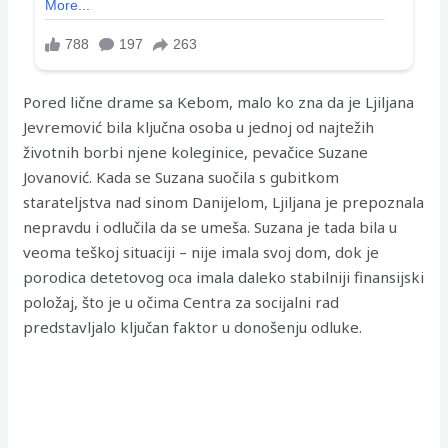
Pored lične drame sa Kebom, malo ko zna da je Ljiljana
Jevremović bila ključna osoba u jednoj od najtežih
životnih borbi njene koleginice, pevačice Suzane
Jovanović. Kada se Suzana suočila s gubitkom
starateljstva nad sinom Danijelom, Ljiljana je prepoznala
nepravdu i odlučila da se umeša. Suzana je tada bila u
veoma teškoj situaciji – nije imala svoj dom, dok je
porodica detetovog oca imala daleko stabilniji finansijski
položaj, što je u očima Centra za socijalni rad
predstavljalo ključan faktor u donošenju odluke.