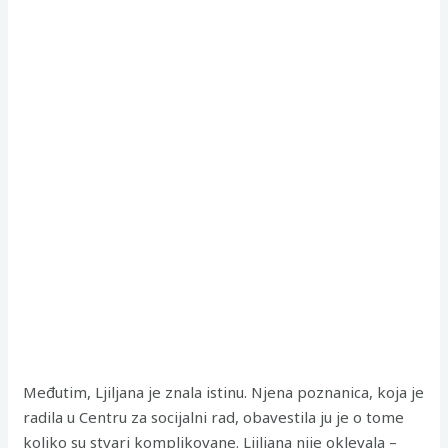
Međutim, Ljiljana je znala istinu. Njena poznanica, koja je
radila u Centru za socijalni rad, obavestila ju je o tome
koliko su stvari komplikovane. Ljiljana nije oklevala –