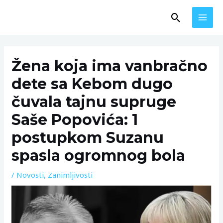
Skip
MAI
Search
to
MEN
content
Post
navigation
Žena koja ima vanbračno
dete sa Kebom dugo
čuvala tajnu supruge
Saše Popovića: 1
postupkom Suzanu
spasla ogromnog bola
/
Novosti
,
Zanimljivosti