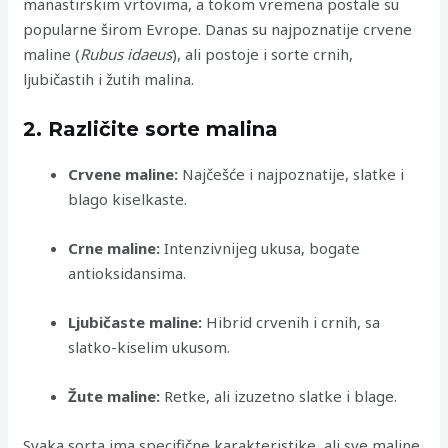
manastirskim vrtovima, a tokom vremena postale su
popularne širom Evrope. Danas su najpoznatije crvene
maline (
Rubus idaeus
), ali postoje i sorte crnih,
ljubičastih i žutih malina.
2. Različite sorte malina
Crvene maline:
Najčešće i najpoznatije, slatke i
blago kiselkaste.
Crne maline:
Intenzivnijeg ukusa, bogate
antioksidansima.
Ljubičaste maline:
Hibrid crvenih i crnih, sa
slatko-kiselim ukusom.
Žute maline:
Retke, ali izuzetno slatke i blage.
Svaka sorta ima specifične karakteristike, ali sve maline