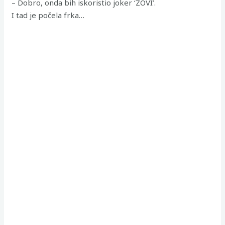
– Dobro, onda bih iskoristio joker ‘ZOVI’.
I tad je počela frka…