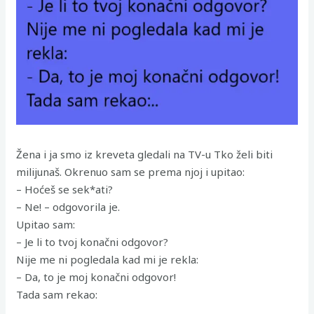
Žena i ja smo iz kreveta gledali na TV-u Tko želi biti
milijunaš. Okrenuo sam se prema njoj i upitao:
– Hoćeš se sek*ati?
– Ne! – odgovorila je.
Upitao sam:
– Je li to tvoj konačni odgovor?
Nije me ni pogledala kad mi je rekla:
– Da, to je moj konačni odgovor!
Tada sam rekao: