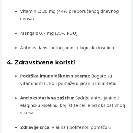
Vitamin C: 26 mg (44% preporučenog dnevnog
unosa)
Mangan: 0,7 mg (35% PDU)
Antioksidansi: antocijanini, elaginska kiselina
4. Zdravstvene koristi
Podrška imunološkom sistemu:
Bogate su
vitaminom C, koji pomaže u jačanju imuniteta.
Antioksidativna zaštita:
Sadrže antocijanine i
elaginsku kiselinu, koji štite ćelije od oksidativnog
stresa.
Zdravlje srca:
Vlakna i polifenoli pomažu u