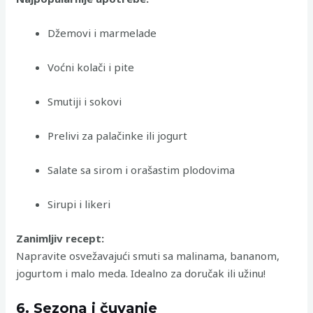
Džemovi i marmelade
Voćni kolači i pite
Smutiji i sokovi
Prelivi za palačinke ili jogurt
Salate sa sirom i orašastim plodovima
Sirupi i likeri
Zanimljiv recept:
Napravite osvežavajući smuti sa malinama, bananom,
jogurtom i malo meda. Idealno za doručak ili užinu!
6. Sezona i čuvanje