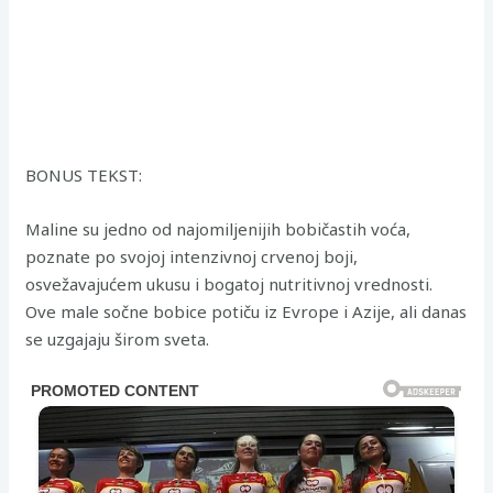
BONUS TEKST:
Maline su jedno od najomiljenijih bobičastih voća,
poznate po svojoj intenzivnoj crvenoj boji,
osvežavajućem ukusu i bogatoj nutritivnoj vrednosti.
Ove male sočne bobice potiču iz Evrope i Azije, ali danas
se uzgajaju širom sveta.