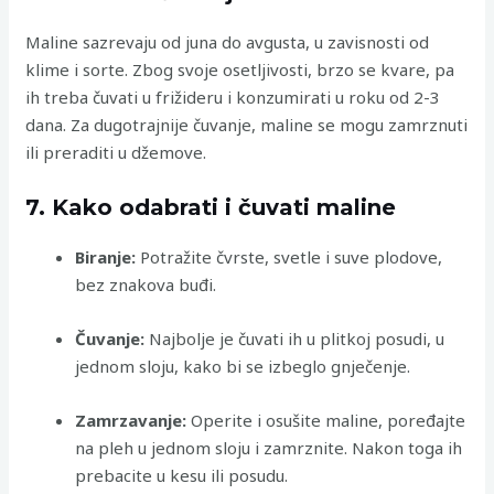
Maline sazrevaju od juna do avgusta, u zavisnosti od
klime i sorte. Zbog svoje osetljivosti, brzo se kvare, pa
ih treba čuvati u frižideru i konzumirati u roku od 2-3
dana. Za dugotrajnije čuvanje, maline se mogu zamrznuti
ili preraditi u džemove.
7. Kako odabrati i čuvati maline
Biranje:
Potražite čvrste, svetle i suve plodove,
bez znakova buđi.
Čuvanje:
Najbolje je čuvati ih u plitkoj posudi, u
jednom sloju, kako bi se izbeglo gnječenje.
Zamrzavanje:
Operite i osušite maline, poređajte
na pleh u jednom sloju i zamrznite. Nakon toga ih
prebacite u kesu ili posudu.