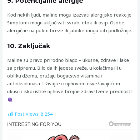
9. Potencijalne alergije
Kod nekih ljudi, maline mogu izazvati alergijske reakcije.
Simptomi mogu uključivati svrab, otok ili osip. Osobe
alergične na polen breze ili jabuke mogu biti podložnije.
10. Zaključak
Maline su pravo prirodno blago – ukusne, zdrave i lake
za pripremu. Bilo da ih jedete sveže, u kolačima ili u
obliku džema, pružaju bogatstvo vitamina i
antioksidanasa. Uživajte u njihovom osvežavajućem
ukusu i iskoristite njihove brojne zdravstvene prednosti!
Post Views:
8.254