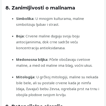
8. Zanimljivosti o malinama
Simbolika:
U mnogim kulturama, maline
simbolizuju ljubav i strast.
Boja:
Crvene maline duguju svoju boju
antocijaninima, dok crne sadrže veću
koncentraciju antioksidanasa.
Medonosna biljka:
Pčele obožavaju cvetove
maline, a med od maline ima blag, voćni ukus.
Mitologija:
U grčkoj mitologiji, maline su nekada
bile bele, ali su postale crvene kada je nimfa
Idaja, čuvajući bebu Zevsa, ogrebala prst na trnu i
obojila plodove svojom krvlju.