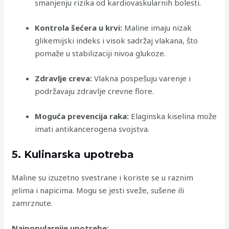
smanjenju rizika od kardiovaskularnih bolesti.
Kontrola šećera u krvi:
Maline imaju nizak
glikemijski indeks i visok sadržaj vlakana, što
pomaže u stabilizaciji nivoa glukoze.
Zdravlje creva:
Vlakna pospešuju varenje i
podržavaju zdravlje crevne flore.
Moguća prevencija raka:
Elaginska kiselina može
imati antikancerogena svojstva.
5. Kulinarska upotreba
Maline su izuzetno svestrane i koriste se u raznim
jelima i napicima. Mogu se jesti sveže, sušene ili
zamrznute.
Najpopularnije upotrebe: