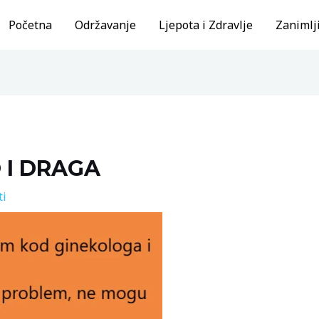
Početna
Održavanje
Ljepota i Zdravlje
Zanimlji
O I DRAGA
ti