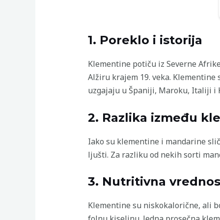
1. Poreklo i istorija
Klementine potiču iz Severne Afrike,
Alžiru krajem 19. veka. Klementine 
uzgajaju u Španiji, Maroku, Italiji i K
2. Razlika između k
Iako su klementine i mandarine slič
ljušti. Za razliku od nekih sorti m
3. Nutritivna vrednos
Klementine su niskokalorične, ali b
folnu kiselinu. Jedna prosečna klem