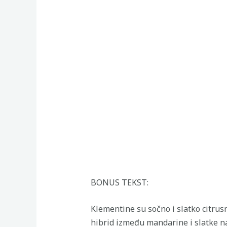
BONUS TEKST:
Klementine su sočno i slatko citrus
hibrid između mandarine i slatke na