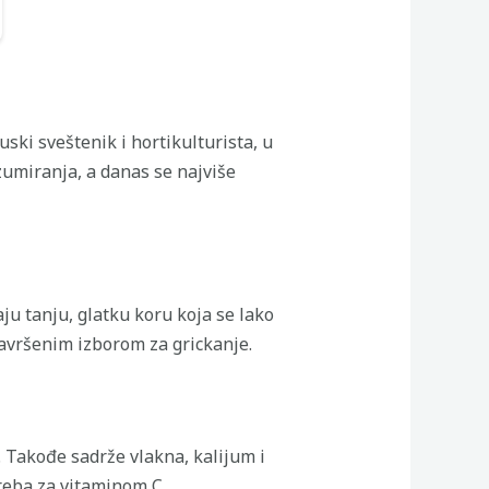
uski sveštenik i hortikulturista, u
zumiranja, a danas se najviše
ju tanju, glatku koru koja se lako
savršenim izborom za grickanje.
. Takođe sadrže vlakna, kalijum i
reba za vitaminom C.