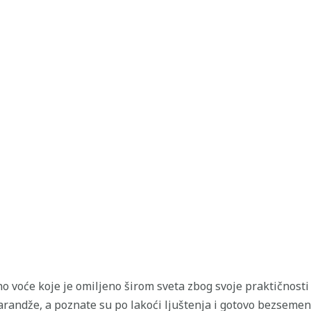
no voće koje je omiljeno širom sveta zbog svoje praktičnost
randže, a poznate su po lakoći ljuštenja i gotovo bezsemen