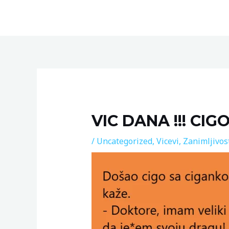
Skip
to
content
Post
navigation
VIC DANA !!! CIG
/
Uncategorized
,
Vicevi
,
Zanimljivos