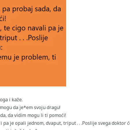
oga i kaže.
 mogu da je*em svoju dragu!
ada, da vidim mogu li ti pomoći!
i pa je opali jednom, dvaput, triput . . .Poslije svega doktor 