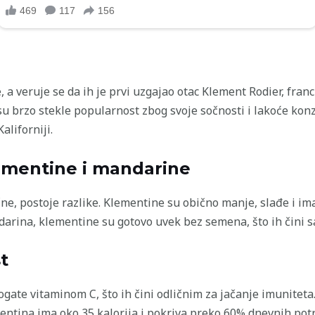
 a veruje se da ih je prvi uzgajao otac Klement Rodier, franc
su brzo stekle popularnost zbog svoje sočnosti i lakoće kon
aliforniji.
lementine i mandarine
ne, postoje razlike. Klementine su obično manje, slađe i ima
andarina, klementine su gotovo uvek bez semena, što ih čini 
t
ogate vitaminom C, što ih čini odličnim za jačanje imuniteta
entina ima oko 35 kalorija i pokriva preko 60% dnevnih pot