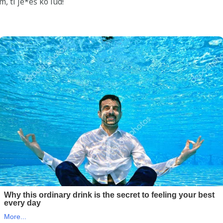
, ti je*eš ko lud!