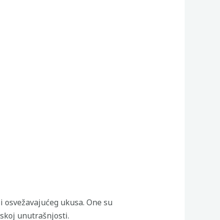
i i osvežavajućeg ukusa. One su
skoj unutrašnjosti.