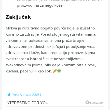
proizvodima za negu kože.
Zaključak
Mrkva je nutritivno bogato povrće koje je izuzetno
korisno za zdravlje. Pored što je bogata vitaminima,
vlaknima i antioksidansima, ona pruža brojne
zdravstvene prednosti, uključujući poboljšanje vida,
zdravlje srca i kože, kao i regulaciju probave. Njena
svestranost u ishrani čini je nezamenljivom u
svakodnevnim jelima, bilo da je konzumirate sirovu,
kuvanu, pečenu ili kao sok.
Post Views:
2.851