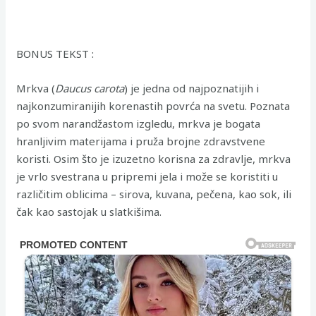
BONUS TEKST :
Mrkva (
Daucus carota
) je jedna od najpoznatijih i
najkonzumiranijih korenastih povrća na svetu. Poznata
po svom narandžastom izgledu, mrkva je bogata
hranljivim materijama i pruža brojne zdravstvene
koristi. Osim što je izuzetno korisna za zdravlje, mrkva
je vrlo svestrana u pripremi jela i može se koristiti u
različitim oblicima – sirova, kuvana, pečena, kao sok, ili
čak kao sastojak u slatkišima.