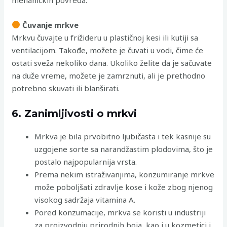
Čuvanje mrkve
Mrkvu čuvajte u frižideru u plastičnoj kesi ili kutiji sa
ventilacijom. Takođe, možete je čuvati u vodi, čime će
ostati sveža nekoliko dana. Ukoliko želite da je sačuvate
na duže vreme, možete je zamrznuti, ali je prethodno
potrebno skuvati ili blanširati.
6. Zanimljivosti o mrkvi
Mrkva je bila prvobitno ljubičasta i tek kasnije su
uzgojene sorte sa narandžastim plodovima, što je
postalo najpopularnija vrsta.
Prema nekim istraživanjima, konzumiranje mrkve
može poboljšati zdravlje kose i kože zbog njenog
visokog sadržaja vitamina A.
Pored konzumacije, mrkva se koristi u industriji
za proizvodnju prirodnih boja, kao i u kozmetici i