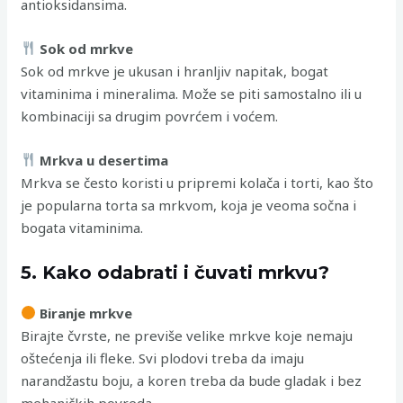
antioksidansima.
Sok od mrkve
Sok od mrkve je ukusan i hranljiv napitak, bogat
vitaminima i mineralima. Može se piti samostalno ili u
kombinaciji sa drugim povrćem i voćem.
Mrkva u desertima
Mrkva se često koristi u pripremi kolača i torti, kao što
je popularna torta sa mrkvom, koja je veoma sočna i
bogata vitaminima.
5. Kako odabrati i čuvati mrkvu?
Biranje mrkve
Birajte čvrste, ne previše velike mrkve koje nemaju
oštećenja ili fleke. Svi plodovi treba da imaju
narandžastu boju, a koren treba da bude gladak i bez
mehaničkih povreda.