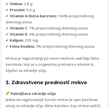
✔
Vlakna:
2,8 g
✔
Proteini:
0,9 g
✔
Vitamin A (beta-karoten):
184% preporučenog
dnevnog unosa
✔
Vitamin C:
7% preporučenog dnevnog unosa
✔
Vitamin K:
6% preporučenog dnevnog unosa
✔
Kalijum:
320 mg
✔
Folna kiselina:
5% preporučenog dnevnog unosa
Mrkva je najpoznatija po svom visokom sadržaju beta-
karotena, koji se u organizmu pretvara u vitamin A,
ključan za zdravlje očiju.
3. Zdravstvene prednosti mrkve
Poboljšava zdravlje očiju
Jedna od najpoznatijih koristi mrkve je njen pozitivan
uticaj na zdravlje očiju. Beta-karoten, koji mrkva sadrži,