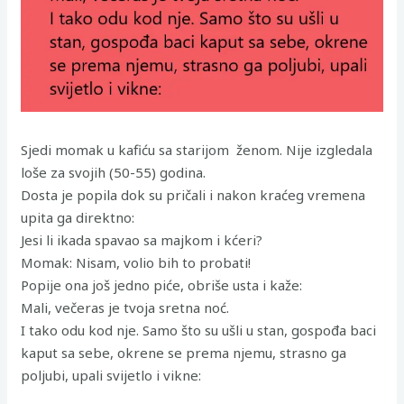
Sjedi momak u kafiću sa starijom ženom. Nije izgledala
loše za svojih (50-55) godina.
Dosta je popila dok su pričali i nakon kraćeg vremena
upita ga direktno:
Jesi li ikada spavao sa majkom i kćeri?
Momak: Nisam, volio bih to probati!
Popije ona još jedno piće, obriše usta i kaže:
Mali, večeras je tvoja sretna noć.
I tako odu kod nje. Samo što su ušli u stan, gospođa baci
kaput sa sebe, okrene se prema njemu, strasno ga
poljubi, upali svijetlo i vikne: