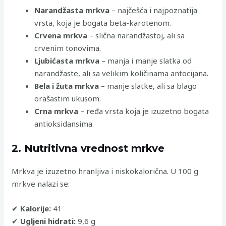
Narandžasta mrkva
– najčešća i najpoznatija
vrsta, koja je bogata beta-karotenom.
Crvena mrkva
– slična narandžastoj, ali sa
crvenim tonovima.
Ljubićasta mrkva
– manja i manje slatka od
narandžaste, ali sa velikim količinama antocijana.
Bela i žuta mrkva
– manje slatke, ali sa blago
orašastim ukusom.
Crna mrkva
– ređa vrsta koja je izuzetno bogata
antioksidansima.
2. Nutritivna vrednost mrkve
Mrkva je izuzetno hranljiva i niskokalorična. U 100 g
mrkve nalazi se:
✔
Kalorije:
41
✔
Ugljeni hidrati:
9,6 g