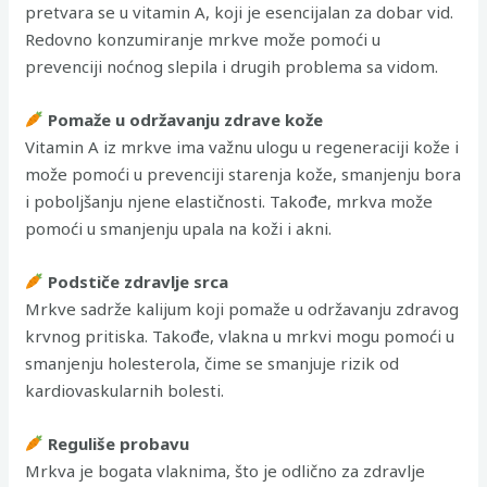
pretvara se u vitamin A, koji je esencijalan za dobar vid.
Redovno konzumiranje mrkve može pomoći u
prevenciji noćnog slepila i drugih problema sa vidom.
Pomaže u održavanju zdrave kože
Vitamin A iz mrkve ima važnu ulogu u regeneraciji kože i
može pomoći u prevenciji starenja kože, smanjenju bora
i poboljšanju njene elastičnosti. Takođe, mrkva može
pomoći u smanjenju upala na koži i akni.
Podstiče zdravlje srca
Mrkve sadrže kalijum koji pomaže u održavanju zdravog
krvnog pritiska. Takođe, vlakna u mrkvi mogu pomoći u
smanjenju holesterola, čime se smanjuje rizik od
kardiovaskularnih bolesti.
Reguliše probavu
Mrkva je bogata vlaknima, što je odlično za zdravlje