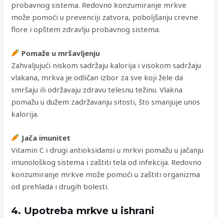
probavnog sistema. Redovno konzumiranje mrkve
može pomoći u prevenciji zatvora, poboljšanju crevne
flore i opštem zdravlju probavnog sistema.
Pomaže u mršavljenju
Zahvaljujući niskom sadržaju kalorija i visokom sadržaju
vlakana, mrkva je odličan izbor za sve koji žele da
smršaju ili održavaju zdravu telesnu težinu. Vlakna
pomažu u dužem zadržavanju sitosti, što smanjuje unos
kalorija.
Jača imunitet
Vitamin C i drugi antioksidansi u mrkvi pomažu u jačanju
imunološkog sistema i zaštiti tela od infekcija. Redovno
konzumiranje mrkve može pomoći u zaštiti organizma
od prehlada i drugih bolesti.
4. Upotreba mrkve u ishrani