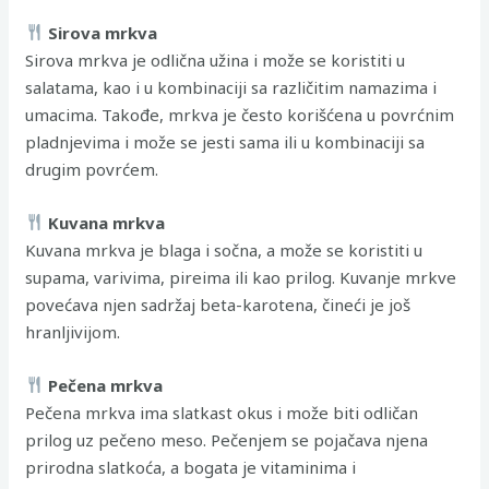
Sirova mrkva
Sirova mrkva je odlična užina i može se koristiti u
salatama, kao i u kombinaciji sa različitim namazima i
umacima. Takođe, mrkva je često korišćena u povrćnim
pladnjevima i može se jesti sama ili u kombinaciji sa
drugim povrćem.
Kuvana mrkva
Kuvana mrkva je blaga i sočna, a može se koristiti u
supama, varivima, pireima ili kao prilog. Kuvanje mrkve
povećava njen sadržaj beta-karotena, čineći je još
hranljivijom.
Pečena mrkva
Pečena mrkva ima slatkast okus i može biti odličan
prilog uz pečeno meso. Pečenjem se pojačava njena
prirodna slatkoća, a bogata je vitaminima i