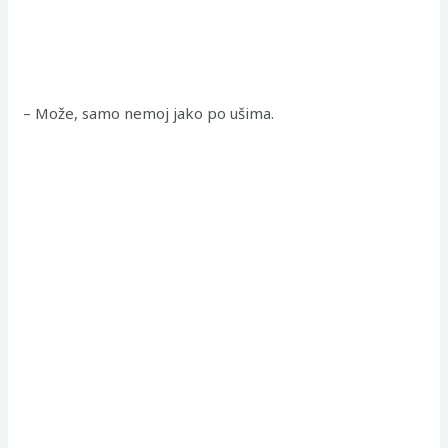
– Može, samo nemoj jako po ušima.