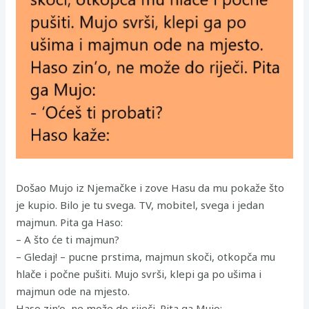
Došao Mujo iz Njemačke i zove Hasu da mu pokaže što
je kupio. Bilo je tu svega. TV, mobitel, svega i jedan
majmun. Pita ga Haso:
– A što će ti majmun?
– Gledaj! – pucne prstima, majmun skoči, otkopča mu
hlače i počne pušiti. Mujo svrši, klepi ga po ušima i
majmun ode na mjesto.
Haso zin’o, ne može do riječi. Pita ga Mujo: