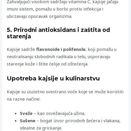
Zahvaljujući visokom sadržaju vitamina C, kajsije jačaju
imuni sistem, pomažu u borbi protiv infekcija i
ubrzavaju oporavak organizma.
5. Prirodni antioksidans i zaštita od
starenja
Kajsije sadrže
flavonoide i polifenole
, koji pomažu u
neutralisanju slobodnih radikala u telu, usporavaju
starenje kože i štite ćelije od oštećenja.
Upotreba kajsije u kulinarstvu
Kajsije su izuzetno svestrano voće koje se može koristiti
na razne načine:
Sveže
– kao osvežavajuća užina.
Sušene
– bogat izvor prirodnih šećera i vlakana,
idealne za grickanje.