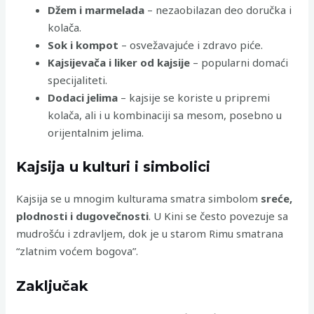
Džem i marmelada
– nezaobilazan deo doručka i
kolača.
Sok i kompot
– osvežavajuće i zdravo piće.
Kajsijevača i liker od kajsije
– popularni domaći
specijaliteti.
Dodaci jelima
– kajsije se koriste u pripremi
kolača, ali i u kombinaciji sa mesom, posebno u
orijentalnim jelima.
Kajsija u kulturi i simbolici
Kajsija se u mnogim kulturama smatra simbolom
sreće,
plodnosti i dugovečnosti
. U Kini se često povezuje sa
mudrošću i zdravljem, dok je u starom Rimu smatrana
“zlatnim voćem bogova”.
Zaključak