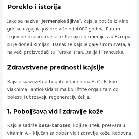
Poreklo i istorija
Iako se naziva
“jermenska šljiva”
, kajsija potiče iz Kine,
gde se uzgajala još pre više od 4.000 godina. Putem
trgovine proširila se kroz Persiju i Jermeniju, a u Evropu
su je doneli Rimljani. Danas se kajsije gaje širom sveta, a
najveći proizvođači su Turska, Iran, Italija i Francuska.
Zdravstvene prednosti kajsije
Kajsije su izuzetno bogate vitaminima A, C i E, kao i
vlaknima i antioksidansima koji štite organizam od
bolesti i ubrzavaju regeneraciju ćelija.
1. Poboljšava vid i zdravlje kože
Kajsije sadrže
beta-karoten
, koji se u telu pretvara u
vitamin A – ključan za dobar vid i zdravlje kože. Redovna