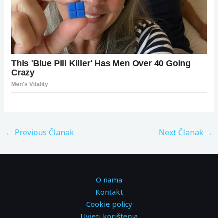
←
Previous Članak
Next Članak
→
O nama
Kontakt
Cookie policy
Uvjeti korištenja