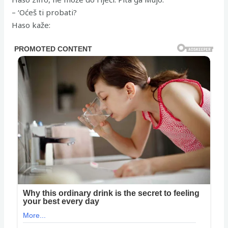
– ‘Oćeš ti probati?
Haso kaže: