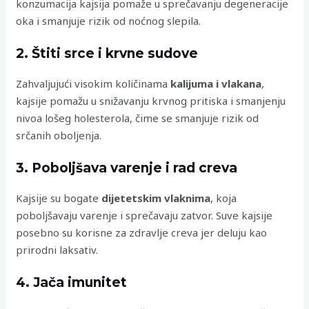
konzumacija kajsija pomaže u sprečavanju degeneracije
oka i smanjuje rizik od noćnog slepila.
2. Štiti srce i krvne sudove
Zahvaljujući visokim količinama
kalijuma i vlakana
,
kajsije pomažu u snižavanju krvnog pritiska i smanjenju
nivoa lošeg holesterola, čime se smanjuje rizik od
srčanih oboljenja.
3. Poboljšava varenje i rad creva
Kajsije su bogate
dijetetskim vlaknima
, koja
poboljšavaju varenje i sprečavaju zatvor. Suve kajsije
posebno su korisne za zdravlje creva jer deluju kao
prirodni laksativ.
4. Jača imunitet