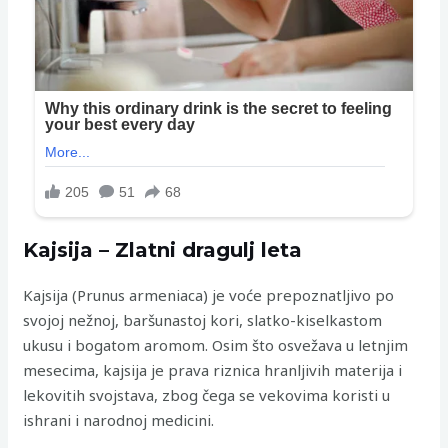
Kajsija – Zlatni dragulj leta
Kajsija (Prunus armeniaca) je voće prepoznatljivo po
svojoj nežnoj, baršunastoj kori, slatko-kiselkastom
ukusu i bogatom aromom. Osim što osvežava u letnjim
mesecima, kajsija je prava riznica hranljivih materija i
lekovitih svojstava, zbog čega se vekovima koristi u
ishrani i narodnoj medicini.