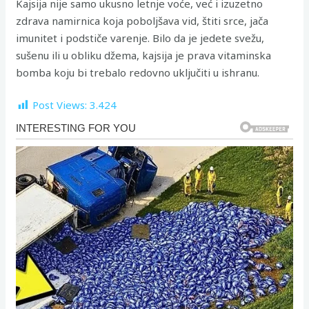
Kajsija nije samo ukusno letnje voće, već i izuzetno
zdrava namirnica koja poboljšava vid, štiti srce, jača
imunitet i podstiče varenje. Bilo da je jedete svežu,
sušenu ili u obliku džema, kajsija je prava vitaminska
bomba koju bi trebalo redovno uključiti u ishranu.
Post Views:
3.424