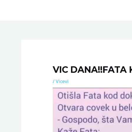
Skip
to
content
Post
navigation
VIC DANA!!FATA
/
Vicevi