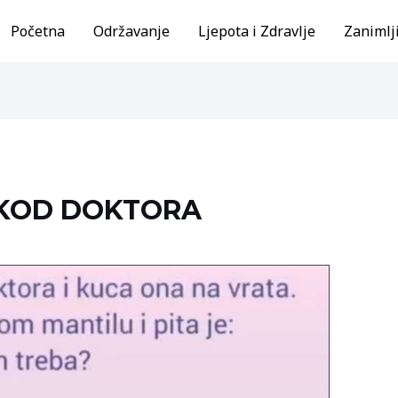
Početna
Održavanje
Ljepota i Zdravlje
Zanimlji
 KOD DOKTORA