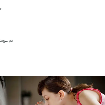
o.
etog… pa