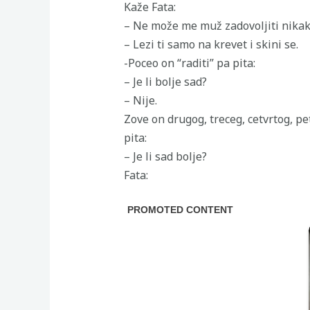
Kaže Fata:
– Ne može me muž zadovoljiti nikak
– Lezi ti samo na krevet i skini se.
-Poceo on “raditi” pa pita:
– Je li bolje sad?
– Nije.
Zove on drugog, treceg, cetvrtog, p
pita:
– Je li sad bolje?
Fata: