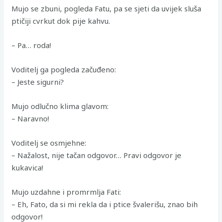
Mujo se zbuni, pogleda Fatu, pa se sjeti da uvijek sluša
ptičiji cvrkut dok pije kahvu.
– Pa… roda!
Voditelj ga pogleda začuđeno:
– Jeste sigurni?
Mujo odlučno klima glavom:
– Naravno!
Voditelj se osmjehne:
– Nažalost, nije tačan odgovor… Pravi odgovor je
kukavica!
Mujo uzdahne i promrmlja Fati:
– Eh, Fato, da si mi rekla da i ptice švalerišu, znao bih
odgovor!