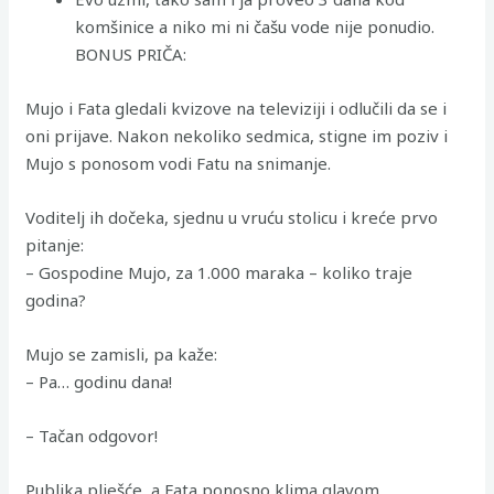
komšinice a niko mi ni čašu vode nije ponudio.
BONUS PRIČA:
Mujo i Fata gledali kvizove na televiziji i odlučili da se i
oni prijave. Nakon nekoliko sedmica, stigne im poziv i
Mujo s ponosom vodi Fatu na snimanje.
Voditelj ih dočeka, sjednu u vruću stolicu i kreće prvo
pitanje:
– Gospodine Mujo, za 1.000 maraka – koliko traje
godina?
Mujo se zamisli, pa kaže:
– Pa… godinu dana!
– Tačan odgovor!
Publika plješće, a Fata ponosno klima glavom.