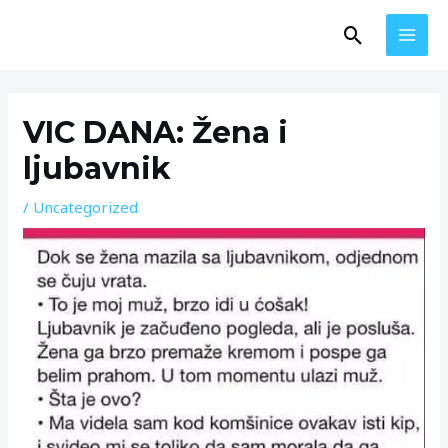
Skip
MAI
Search
to
MEN
content
Post
navigation
VIC DANA: Žena i
ljubavnik
/
Uncategorized