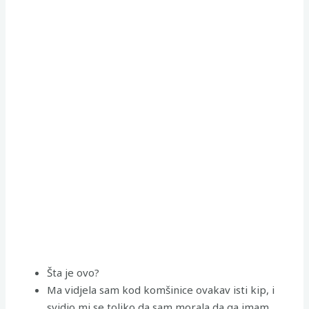
Šta je ovo?
Ma vidjela sam kod komšinice ovakav isti kip, i
svidio mi se toliko da sam morala da ga imam.