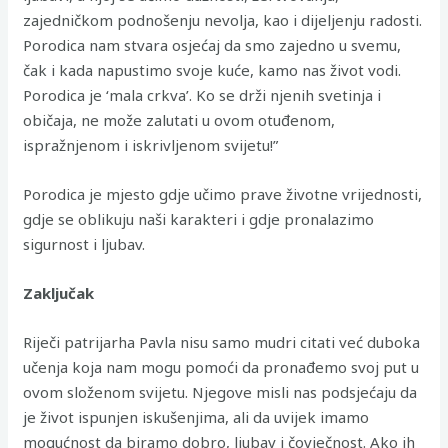
zajedničkom podnošenju nevolja, kao i dijeljenju radosti.
Porodica nam stvara osjećaj da smo zajedno u svemu,
čak i kada napustimo svoje kuće, kamo nas život vodi.
Porodica je ‘mala crkva’. Ko se drži njenih svetinja i
običaja, ne može zalutati u ovom otuđenom,
ispražnjenom i iskrivljenom svijetu!”
Porodica je mjesto gdje učimo prave životne vrijednosti,
gdje se oblikuju naši karakteri i gdje pronalazimo
sigurnost i ljubav.
Zaključak
Riječi patrijarha Pavla nisu samo mudri citati već duboka
učenja koja nam mogu pomoći da pronađemo svoj put u
ovom složenom svijetu. Njegove misli nas podsjećaju da
je život ispunjen iskušenjima, ali da uvijek imamo
mogućnost da biramo dobro, ljubav i čovječnost. Ako ih