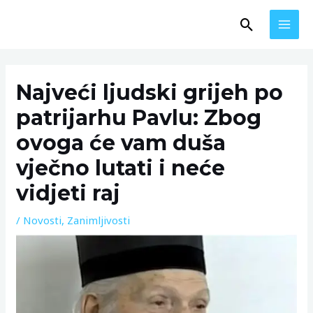
Skip
MAI
Search
to
MEN
content
Post
navigation
Najveći ljudski grijeh po
patrijarhu Pavlu: Zbog
ovoga će vam duša
vječno lutati i neće
vidjeti raj
/
Novosti
,
Zanimljivosti