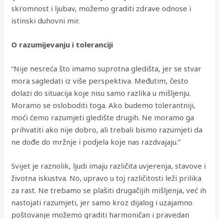
skromnost i ljubav, možemo graditi zdrave odnose i
istinski duhovni mir.
O razumijevanju i toleranciji
“Nije nesreća što imamo suprotna gledišta, jer se stvar
mora sagledati iz više perspektiva. Međutim, često
dolazi do situacija koje nisu samo razlika u mišljenju.
Moramo se osloboditi toga. Ako budemo tolerantniji,
moći ćemo razumjeti gledište drugih. Ne moramo ga
prihvatiti ako nije dobro, ali trebali bismo razumjeti da
ne dođe do mržnje i podjela koje nas razdvajaju.”
Svijet je raznolik, ljudi imaju različita uvjerenja, stavove i
životna iskustva. No, upravo u toj različitosti leži prilika
za rast. Ne trebamo se plašiti drugačijih mišljenja, već ih
nastojati razumjeti, jer samo kroz dijalog i uzajamno
poštovanje možemo graditi harmoničan i pravedan