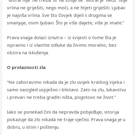
“Moral nije ‘ne treba’ ili ‘ne smije se’. Moral je ‘neću’. Nije
vrlina ne griješiti, nego moći, a ne htjeti griješiti. Ljubav
je najviša vrlina. Sve što čovjek dijeli s drugima se
smanjuje, osim ljubavi. Što je više dajete, više je imate.”
Prava snaga dolazi iznutra – iz svijesti o tome šta je
ispravno i iz vlastite odluke da živimo moralno, bez
obzira na iskušenja.
O prolaznosti zla
“Ne zaboravimo nikada da je zlo uvijek kratkog vijeka i
samo naizgled uspješno i blistavo. Zato na zlu, lukavstvu
i prevari ne treba graditi ništa, pogotovo ne život.”
Iako se ponekad čini da nepravda pobjeđuje, istorija
pokazuje da zlo nikada ne traje vječno. Prava snaga je u
dobru, u istini i poštenju.