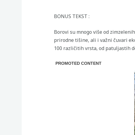
BONUS TEKST :
Borovi su mnogo više od zimzelenih 
prirodne tišine, ali i važni čuvari 
100 različitih vrsta, od patuljastih