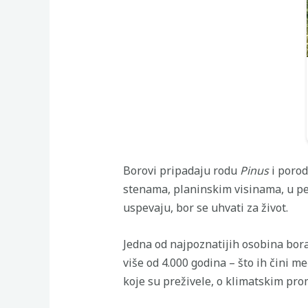
Borovi pripadaju rodu
Pinus
i porod
stenama, planinskim visinama, u pe
uspevaju, bor se uhvati za život.
Jedna od najpoznatijih osobina bor
više od 4.000 godina – što ih čini 
koje su preživele, o klimatskim pro