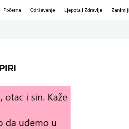
Početna
Održavanje
Ljepota i Zdravlje
Zanimlji
PIRI