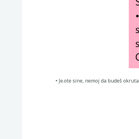
• Je.ote sine, nemoj da budeš okrut