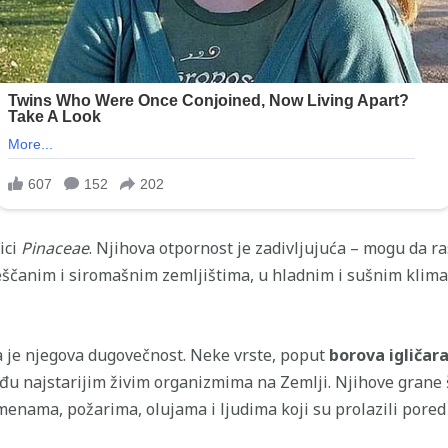
ici
Pinaceae
. Njihova otpornost je zadivljujuća – mogu da r
ščanim i siromašnim zemljištima, u hladnim i sušnim klima
a je njegova dugovečnost. Neke vrste, poput
borova igličara
među najstarijim živim organizmima na Zemlji. Njihove grane
menama, požarima, olujama i ljudima koji su prolazili pored 