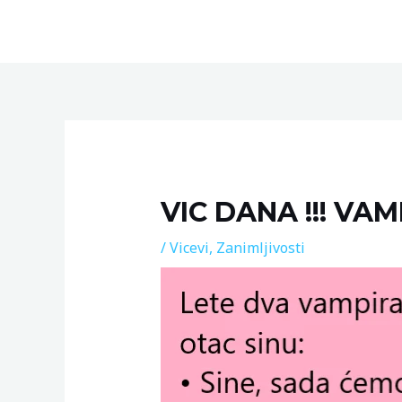
Skip
to
content
Post
navigation
VIC DANA !!! VAM
/
Vicevi
,
Zanimljivosti