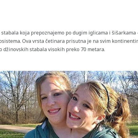
stabala koja prepoznajemo po dugim iglicama i šišarkama – 
ekosistema. Ova vrsta četinara prisutna je na svim kontinenti
 do džinovskih stabala visokih preko 70 metara.