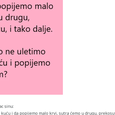
ac sinu:
kuću i da popijemo malo krvi, sutra ćemo u drugu, prekosutra