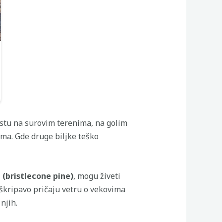
astu na surovim terenima, na golim
ma. Gde druge biljke teško
 (bristlecone pine)
, mogu živeti
 škripavo pričaju vetru o vekovima
njih.