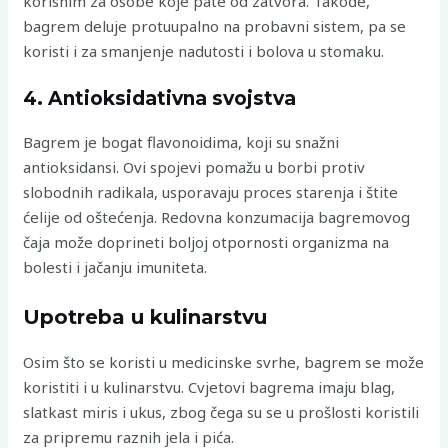
korisnim za osobe koje pate od zatvora. Takođe,
bagrem deluje protuupalno na probavni sistem, pa se
koristi i za smanjenje nadutosti i bolova u stomaku.
4. Antioksidativna svojstva
Bagrem je bogat flavonoidima, koji su snažni
antioksidansi. Ovi spojevi pomažu u borbi protiv
slobodnih radikala, usporavaju proces starenja i štite
ćelije od oštećenja. Redovna konzumacija bagremovog
čaja može doprineti boljoj otpornosti organizma na
bolesti i jačanju imuniteta.
Upotreba u kulinarstvu
Osim što se koristi u medicinske svrhe, bagrem se može
koristiti i u kulinarstvu. Cvjetovi bagrema imaju blag,
slatkast miris i ukus, zbog čega su se u prošlosti koristili
za pripremu raznih jela i pića.