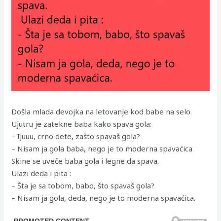
Došla mlada devojka na letovanje kod babe na selo.
Ujutru je zatekne baba kako spava gola:
– Ijuuu, crno dete, zašto spavaš gola?
– Nisam ja gola baba, nego je to moderna spavaćica.
Skine se uveče baba gola i legne da spava.
Ulazi deda i pita :
– Šta je sa tobom, babo, što spavaš gola?
– Nisam ja gola, deda, nego je to moderna spavaćica.