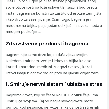
unet u Evropu, gde je brzo stekao popularnost zbog
svoje otpornosti na loše uslove tla i sušu. Zbog brzog
rasta, bagrem se koristi i za zaštitu od erozije zemljišta
i kao drvo za zasenjivanje. Osim toga, bagrem je i
medonosna biljka, pa je jedan od ključnih izvora meda u
mnogim područjima.
Zdravstvene prednosti bagrema
Bagrem nije samo drvo koje oduševljava svojim
izgledom i mirisom, već je i lekovita biljka koja se
koristi u narodnoj medicini. Njegovi cvetovi, kora i
listovi imaju blagotvorno dejstvo na ljudski organizam.
1. Smiruje nervni sistem i ublažava stres
Bagremov cvet, koji se često koristi u obliku čaja, ima
umirujuća svojstva. Čaj od bagremovog cveta može
pomoći kod nesanice, nervoze, anksioznosti i stresnih