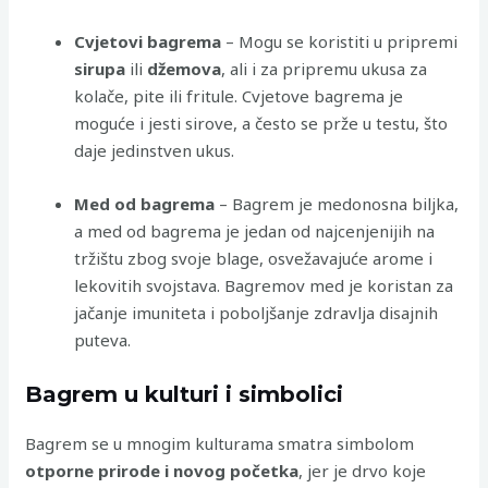
Cvjetovi bagrema
– Mogu se koristiti u pripremi
sirupa
ili
džemova
, ali i za pripremu ukusa za
kolače, pite ili fritule. Cvjetove bagrema je
moguće i jesti sirove, a često se prže u testu, što
daje jedinstven ukus.
Med od bagrema
– Bagrem je medonosna biljka,
a med od bagrema je jedan od najcenjenijih na
tržištu zbog svoje blage, osvežavajuće arome i
lekovitih svojstava. Bagremov med je koristan za
jačanje imuniteta i poboljšanje zdravlja disajnih
puteva.
Bagrem u kulturi i simbolici
Bagrem se u mnogim kulturama smatra simbolom
otporne prirode i novog početka
, jer je drvo koje