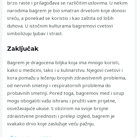
brzo raste i prilagođava se različitim uslovima. U nekim
narodima bagrem je bio smatran drvetom koje donosi
sreću, a ponekad se koristio i kao zaštita od loših
duhova. U istočnim kulturama bagremovi cvetovi
simbolizuju ljubav i strast.
Zaključak
Bagrem je dragocena biljka koja ima mnogo koristi,
kako u medicini, tako i u kulinarstvu. Njegovi cvetovi i
kora pomažu u lečenju brojnih zdravstvenih problema,
od nervnih smetnji i respiratornih problema do
probavnih smetnji. Pored toga, bagremov med i sirup
mogu obogatiti vašu ishranu i pružiti vam prijatne,
osvežavajuće ukuse. S obzirom na svoje brojne
zdravstvene prednosti i prelep izgled, bagrem je
svakako drvo koje zaslužuje veću pažnju.