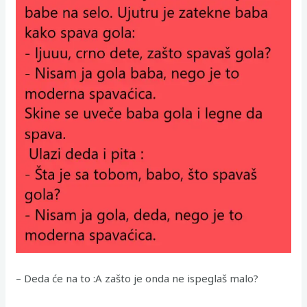
– Deda će na to :A zašto je onda ne ispeglaš malo?