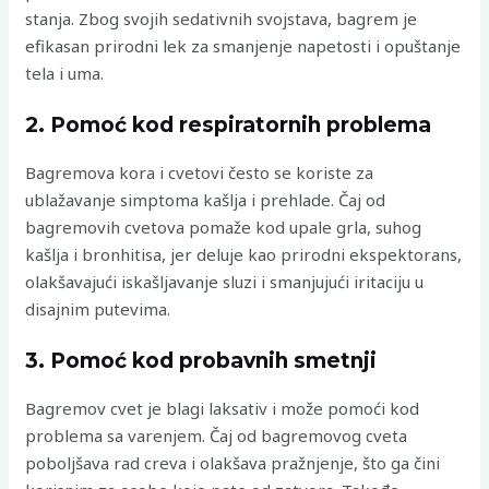
stanja. Zbog svojih sedativnih svojstava, bagrem je
efikasan prirodni lek za smanjenje napetosti i opuštanje
tela i uma.
2. Pomoć kod respiratornih problema
Bagremova kora i cvetovi često se koriste za
ublažavanje simptoma kašlja i prehlade. Čaj od
bagremovih cvetova pomaže kod upale grla, suhog
kašlja i bronhitisa, jer deluje kao prirodni ekspektorans,
olakšavajući iskašljavanje sluzi i smanjujući iritaciju u
disajnim putevima.
3. Pomoć kod probavnih smetnji
Bagremov cvet je blagi laksativ i može pomoći kod
problema sa varenjem. Čaj od bagremovog cveta
poboljšava rad creva i olakšava pražnjenje, što ga čini