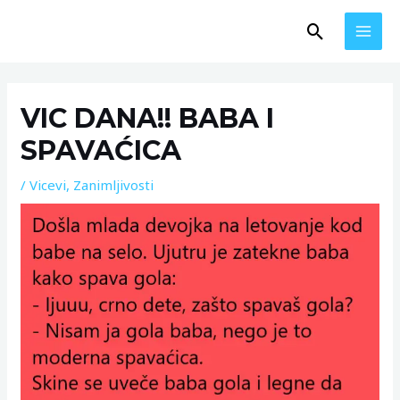
Skip
MAI
Search
to
MEN
content
Post
navigation
VIC DANA!! BABA I
SPAVAĆICA
/
Vicevi
,
Zanimljivosti