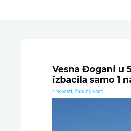
Skip
to
content
Post
navigation
Vesna Đogani u 5.
izbacila samo 1 
/
Novosti
,
Zanimljivosti