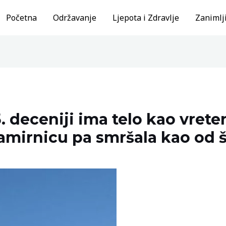
Početna
Održavanje
Ljepota i Zdravlje
Zanimlji
 deceniji ima telo kao vreten
namirnicu pa smršala kao od š