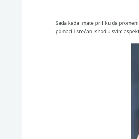
Sada kada imate priliku da promenit
pomaci i srećan ishod u svim aspekt