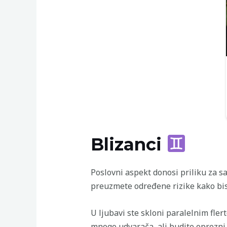
Blizanci
Poslovni aspekt donosi priliku za s
preuzmete određene rizike kako bist
U ljubavi ste skloni paralelnim fler
mnogo udvarača, ali budite oprezni 