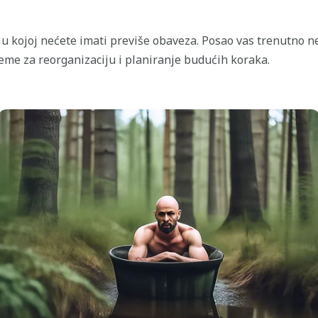
 u kojoj nećete imati previše obaveza. Posao vas trenutno n
reme za reorganizaciju i planiranje budućih koraka.