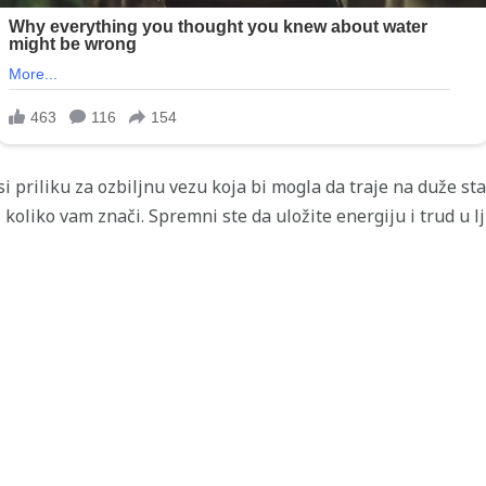
 priliku za ozbiljnu vezu koja bi mogla da traje na duže staz
koliko vam znači. Spremni ste da uložite energiju i trud u l