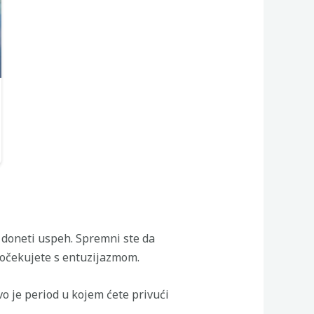
i doneti uspeh. Spremni ste da
 dočekujete s entuzijazmom.
vo je period u kojem ćete privući