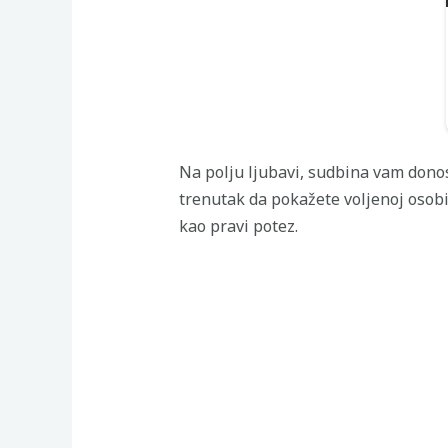
Na polju ljubavi, sudbina vam donosi
trenutak da pokažete voljenoj osobi 
kao pravi potez.