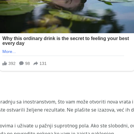
aradnju sa inostranstvom, što vam može otvoriti nova vrata 
e ostvarili željene rezultate. Ne plašite se izazova, već ih
tovima i uživate u pažnji suprotnog pola. Ako ste slobodni, o
da ne povredite nekoga ko vam je zaista naklonjen.