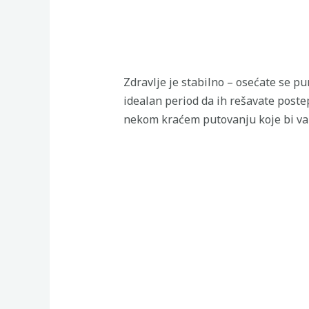
Zdravlje je stabilno – osećate se pu
idealan period da ih rešavate postep
nekom kraćem putovanju koje bi vam