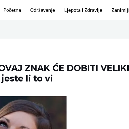
Početna
Održavanje
Ljepota i Zdravlje
Zanimlji
OVAJ ZNAK ĆE DOBITI VELIKE
jeste li to vi