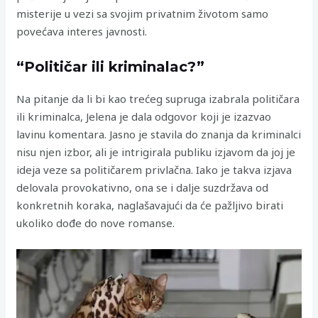
misterije u vezi sa svojim privatnim životom samo
povećava interes javnosti.
“Političar ili kriminalac?”
Na pitanje da li bi kao trećeg supruga izabrala političara
ili kriminalca, Jelena je dala odgovor koji je izazvao
lavinu komentara. Jasno je stavila do znanja da kriminalci
nisu njen izbor, ali je intrigirala publiku izjavom da joj je
ideja veze sa političarem privlačna. Iako je takva izjava
delovala provokativno, ona se i dalje suzdržava od
konkretnih koraka, naglašavajući da će pažljivo birati
ukoliko dođe do nove romanse.