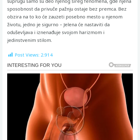
suprugu samo su deo njenog šireg fenomena, gde njena
sposobnost da privuče pažnju ostaje bez premca. Bez
obzira na to ko će zauzeti posebno mesto u njenom
životu, jedno je sigurno – Jelena će nastaviti da
oduševljava i iznenađuje svojom harizmom i
jedinstvenim stilom.
Post Views:
2.914