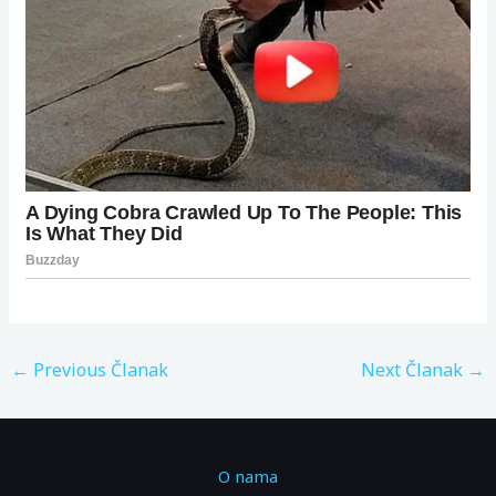
←
Previous Članak
Next Članak
→
O nama