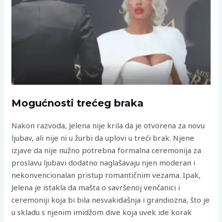
Mogućnosti trećeg braka
Nakon razvoda, Jelena nije krila da je otvorena za novu
ljubav, ali nije ni u žurbi da uplovi u treći brak. Njene
izjave da nije nužno potrebna formalna ceremonija za
proslavu ljubavi dodatno naglašavaju njen moderan i
nekonvencionalan pristup romantičnim vezama. Ipak,
Jelena je istakla da mašta o savršenoj venčanici i
ceremoniji koja bi bila nesvakidašnja i grandiozna, što je
u skladu s njenim imidžom dive koja uvek ide korak