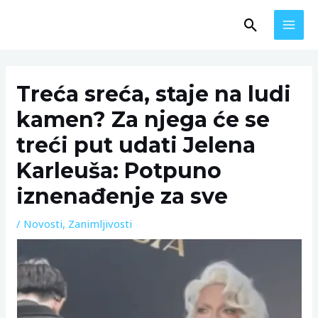
Skip
MAI
Search
to
MEN
content
Post
navigation
Treća sreća, staje na ludi
kamen? Za njega će se
treći put udati Jelena
Karleuša: Potpuno
iznenađenje za sve
/
Novosti
,
Zanimljivosti