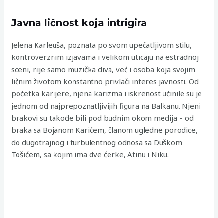
Javna ličnost koja intrigira
Jelena Karleuša, poznata po svom upečatljivom stilu,
kontroverznim izjavama i velikom uticaju na estradnoj
sceni, nije samo muzička diva, već i osoba koja svojim
ličnim životom konstantno privlači interes javnosti. Od
početka karijere, njena karizma i iskrenost učinile su je
jednom od najprepoznatljivijih figura na Balkanu. Njeni
brakovi su takođe bili pod budnim okom medija – od
braka sa Bojanom Karićem, članom ugledne porodice,
do dugotrajnog i turbulentnog odnosa sa Duškom
Tošićem, sa kojim ima dve ćerke, Atinu i Niku.