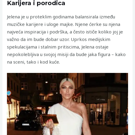
Karijera i porodica
Jelena je u proteklim godinama balansirala između
muzičke karijere i uloge majke. Njene ćerke su njena
najveća inspiracija i podrška, a često ističe koliko joj je
važno da im bude dobar uzor. Uprkos medijskim
spekulacijama i stalnim pritiscima, Jelena ostaje
nepokolebljiva u svojoj misiji da bude jaka figura – kako
na sceni, tako i kod kuće.