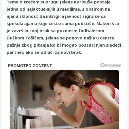
Tema o trećem suprugu Jelene Karleuše postaje
jedna od najaktuelnijih u medijima, s obzirom na
njenu sklonost da intrigira javnost i igra se sa
spekulacijama koje često sama podstiče. Nakon što
je završila svoj brak sa poznatim fudbalerom
Duškom Tošićem, Jelena se ponovo našla u centru
pažnje zbog pitanja ko bi mogao postati njen sledeći
partner, ako se odluči za novi brak
.