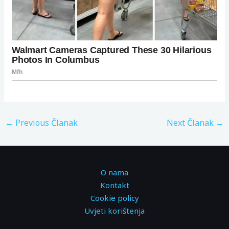
←
Previous Članak
Next Članak
→
O nama
Kontakt
Cookie policy
Uvjeti korištenja