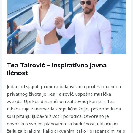
Tea Tairović – inspirativna javna
ličnost
Jedan od sjajnih primera balansiranja profesionalnog i
privatnog života je Tea Tairović, uspešna muzička
zvezda. Uprkos dinamičnoj i zahtevnoj karijeri, Tea
nikada nije zanemarila svoje lične želje, posebno kada
su u pitanju ljubavni život i porodica. Otvoreno je
govorila o svojim planovima za budućnost, uključujući
želju za brakom, kako crkvenim, tako i građanskim, te o