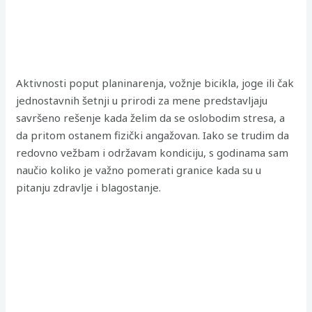
Aktivnosti poput planinarenja, vožnje bicikla, joge ili čak
jednostavnih šetnji u prirodi za mene predstavljaju
savršeno rešenje kada želim da se oslobodim stresa, a
da pritom ostanem fizički angažovan. Iako se trudim da
redovno vežbam i održavam kondiciju, s godinama sam
naučio koliko je važno pomerati granice kada su u
pitanju zdravlje i blagostanje.