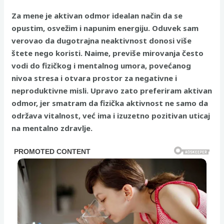
Za mene je aktivan odmor idealan način da se
opustim, osvežim i napunim energiju. Oduvek sam
verovao da dugotrajna neaktivnost donosi više
štete nego koristi. Naime, previše mirovanja često
vodi do fizičkog i mentalnog umora, povećanog
nivoa stresa i otvara prostor za negativne i
neproduktivne misli. Upravo zato preferiram aktivan
odmor, jer smatram da fizička aktivnost ne samo da
održava vitalnost, već ima i izuzetno pozitivan uticaj
na mentalno zdravlje.