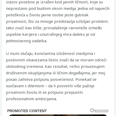
izazov posebno je izražen kod javnih ličnosti, koje su
neprestano pod budnim okom medija. Jedna od najvećih
poteškoća u životu javne osobe jeste gubitak
privatnosti, što za mnoge predstavlja ozbiljan problem.
Iako zvuči kao kliše, pronalaženje ravnoteže između
uspešne karijere i unutrašnjeg mira daleko je od
jednostavnog zadatka.
U mom slučaju, konstantna izloženost medijima i
poslovnim obavezama često znači da se moram odreći
slobodnog vremena. Kao rezultat, retko prisustvujem
društvenim okupljanjima ili ličnim događajima, jer moj
posao zahteva potpunu posvećenost. Ponekad se
suočavam s dilemom – da li posvetiti više pažnje
privatnom životu ili se potpuno prepustiti
profesionalnim ambicijama.