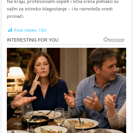
Na kraju, profesionalni uspeh i lična sreća jednako su
važni za istinsko blagostanje – i tu ravnotežu vredi
pronaći.
Post Views:
163