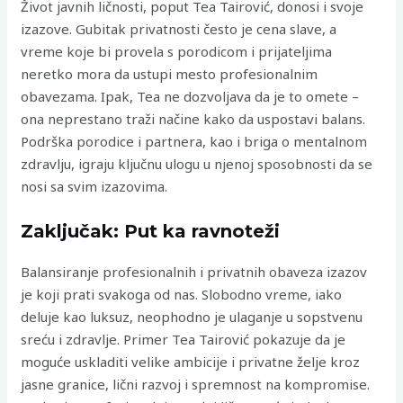
Život javnih ličnosti, poput Tea Tairović, donosi i svoje
izazove. Gubitak privatnosti često je cena slave, a
vreme koje bi provela s porodicom i prijateljima
neretko mora da ustupi mesto profesionalnim
obavezama. Ipak, Tea ne dozvoljava da je to omete –
ona neprestano traži načine kako da uspostavi balans.
Podrška porodice i partnera, kao i briga o mentalnom
zdravlju, igraju ključnu ulogu u njenoj sposobnosti da se
nosi sa svim izazovima.
Zaključak: Put ka ravnoteži
Balansiranje profesionalnih i privatnih obaveza izazov
je koji prati svakoga od nas. Slobodno vreme, iako
deluje kao luksuz, neophodno je ulaganje u sopstvenu
sreću i zdravlje. Primer Tea Tairović pokazuje da je
moguće uskladiti velike ambicije i privatne želje kroz
jasne granice, lični razvoj i spremnost na kompromise.