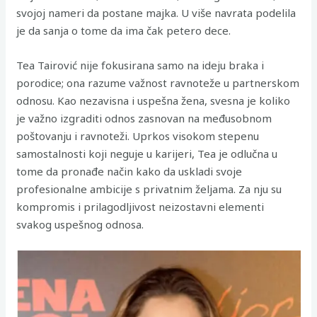
svojoj nameri da postane majka. U više navrata podelila
je da sanja o tome da ima čak petero dece.
Tea Tairović nije fokusirana samo na ideju braka i
porodice; ona razume važnost ravnoteže u partnerskom
odnosu. Kao nezavisna i uspešna žena, svesna je koliko
je važno izgraditi odnos zasnovan na međusobnom
poštovanju i ravnoteži. Uprkos visokom stepenu
samostalnosti koji neguje u karijeri, Tea je odlučna u
tome da pronađe način kako da uskladi svoje
profesionalne ambicije s privatnim željama. Za nju su
kompromis i prilagodljivost neizostavni elementi
svakog uspešnog odnosa.