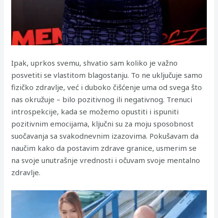
Ipak, uprkos svemu, shvatio sam koliko je važno
posvetiti se vlastitom blagostanju. To ne uključuje samo
fizičko zdravlje, već i duboko čišćenje uma od svega što
nas okružuje – bilo pozitivnog ili negativnog. Trenuci
introspekcije, kada se možemo opustiti i ispuniti
pozitivnim emocijama, ključni su za moju sposobnost
suočavanja sa svakodnevnim izazovima. Pokušavam da
naučim kako da postavim zdrave granice, usmerim se
na svoje unutrašnje vrednosti i očuvam svoje mentalno
zdravlje.