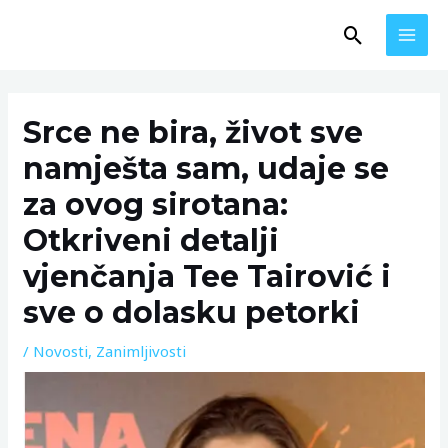
Skip
MAI
Search
to
MEN
content
Post
navigation
Srce ne bira, život sve
namješta sam, udaje se
za ovog sirotana:
Otkriveni detalji
vjenčanja Tee Tairović i
sve o dolasku petorki
/
Novosti
,
Zanimljivosti