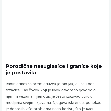
Porodične nesuglasice i granice koje
je postavila
Radin odnos sa ocem oduvek je bio jak, ali ne i bez
trzavica. Kao čovek koji je uvek otvoreno govorio o
njenim vezama, njen otac je često izazivao buru u
medijima svojim izjavama. Njegova iskrenost ponekad
je donosila više problema nego koristi, što je Radu