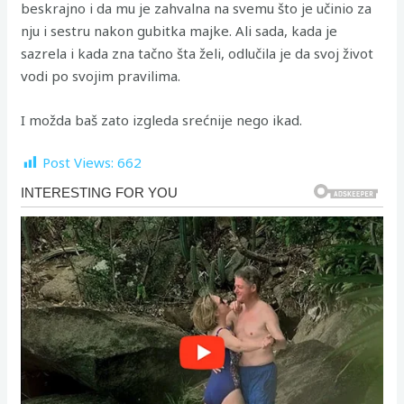
beskrajno i da mu je zahvalna na svemu što je učinio za
nju i sestru nakon gubitka majke. Ali sada, kada je
sazrela i kada zna tačno šta želi, odlučila je da svoj život
vodi po svojim pravilima.
I možda baš zato izgleda srećnije nego ikad.
Post Views:
662