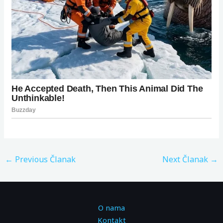
←
Previous Članak
Next Članak
→
O nama
Kontakt