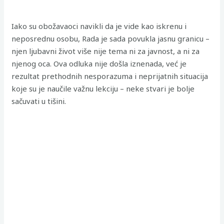
Iako su obožavaoci navikli da je vide kao iskrenu i
neposrednu osobu, Rada je sada povukla jasnu granicu –
njen ljubavni život više nije tema ni za javnost, a ni za
njenog oca. Ova odluka nije došla iznenada, već je
rezultat prethodnih nesporazuma i neprijatnih situacija
koje su je naučile važnu lekciju – neke stvari je bolje
sačuvati u tišini.