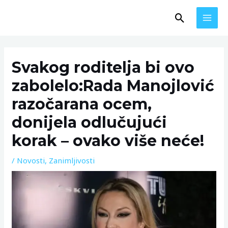
Skip
MAI
Search
to
MEN
content
Post
navigation
Svakog roditelja bi ovo
zabolelo:Rada Manojlović
razočarana ocem,
donijela odlučujući
korak – ovako više neće!
/
Novosti
,
Zanimljivosti