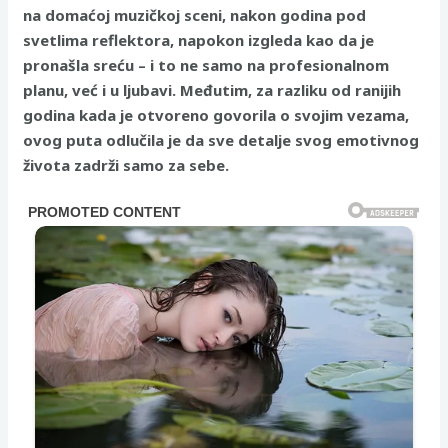
na domaćoj muzičkoj sceni, nakon godina pod
svetlima reflektora, napokon izgleda kao da je
pronašla sreću – i to ne samo na profesionalnom
planu, već i u ljubavi. Međutim, za razliku od ranijih
godina kada je otvoreno govorila o svojim vezama,
ovog puta odlučila je da sve detalje svog emotivnog
života zadrži samo za sebe.