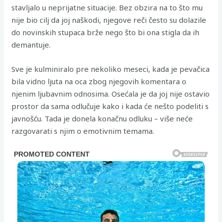
stavljalo u neprijatne situacije. Bez obzira na to što mu
nije bio cilj da joj naškodi, njegove reči često su dolazile
do novinskih stupaca brže nego što bi ona stigla da ih
demantuje.
Sve je kulminiralo pre nekoliko meseci, kada je pevačica
bila vidno ljuta na oca zbog njegovih komentara o
njenim ljubavnim odnosima. Osećala je da joj nije ostavio
prostor da sama odlučuje kako i kada će nešto podeliti s
javnošću. Tada je donela konačnu odluku – više neće
razgovarati s njim o emotivnim temama.