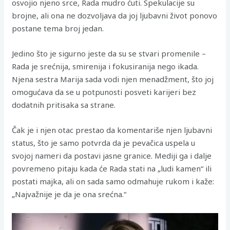
osvojio njeno srce, Rada mudro ćuti. Spekulacije su
brojne, ali ona ne dozvoljava da joj ljubavni život ponovo
postane tema broj jedan.
Jedino što je sigurno jeste da su se stvari promenile –
Rada je srećnija, smirenija i fokusiranija nego ikada.
Njena sestra Marija sada vodi njen menadžment, što joj
omogućava da se u potpunosti posveti karijeri bez
dodatnih pritisaka sa strane.
Čak je i njen otac prestao da komentariše njen ljubavni
status, što je samo potvrda da je pevačica uspela u
svojoj nameri da postavi jasne granice. Mediji ga i dalje
povremeno pitaju kada će Rada stati na „ludi kamen“ ili
postati majka, ali on sada samo odmahuje rukom i kaže:
„Najvažnije je da je ona srećna.“