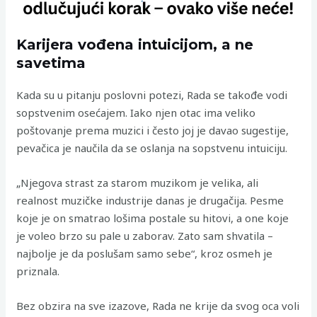
Karijera vođena intuicijom, a ne
savetima
Kada su u pitanju poslovni potezi, Rada se takođe vodi
sopstvenim osećajem. Iako njen otac ima veliko
poštovanje prema muzici i često joj je davao sugestije,
pevačica je naučila da se oslanja na sopstvenu intuiciju.
„Njegova strast za starom muzikom je velika, ali
realnost muzičke industrije danas je drugačija. Pesme
koje je on smatrao lošima postale su hitovi, a one koje
je voleo brzo su pale u zaborav. Zato sam shvatila –
najbolje je da poslušam samo sebe“, kroz osmeh je
priznala.
Bez obzira na sve izazove, Rada ne krije da svog oca voli