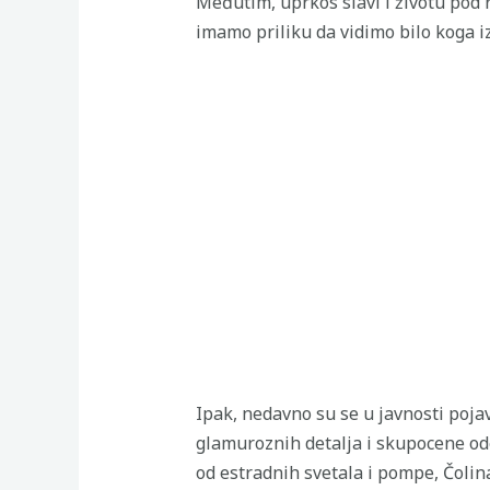
Međutim, uprkos slavi i životu pod r
imamo priliku da vidimo bilo koga iz
Ipak, nedavno su se u javnosti poja
glamuroznih detalja i skupocene od
od estradnih svetala i pompe, Čolina