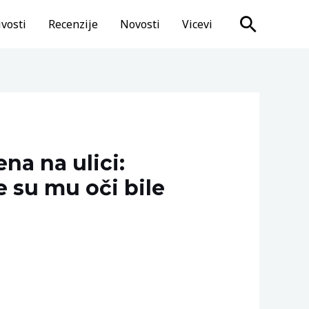
Search
vosti
Recenzije
Novosti
Vicevi
a na ulici:
e su mu oči bile