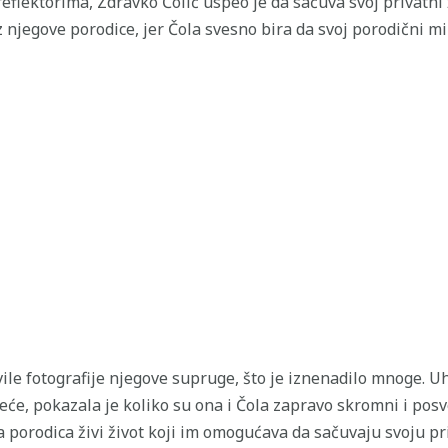
eflektorima, Zdravko Čolić uspeo je da sačuva svoj privatni ž
 njegove porodice, jer Čola svesno bira da svoj porodični mi
vile fotografije njegove supruge, što je iznenadilo mnoge. U
eće, pokazala je koliko su ona i Čola zapravo skromni i pos
 porodica živi život koji im omogućava da sačuvaju svoju pri