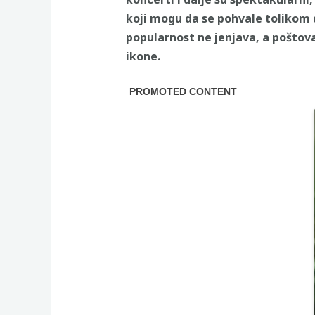
koji mogu da se pohvale tolikom d
popularnost ne jenjava, a poštov
ikone.