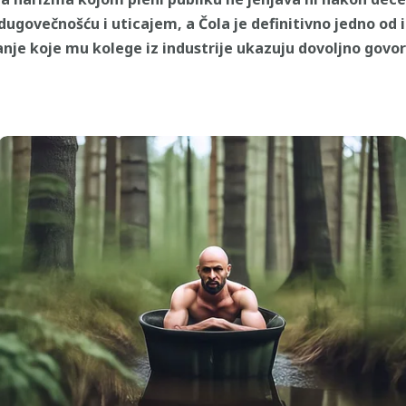
ugovečnošću i uticajem, a Čola je definitivno jedno od 
anje koje mu kolege iz industrije ukazuju dovoljno govo