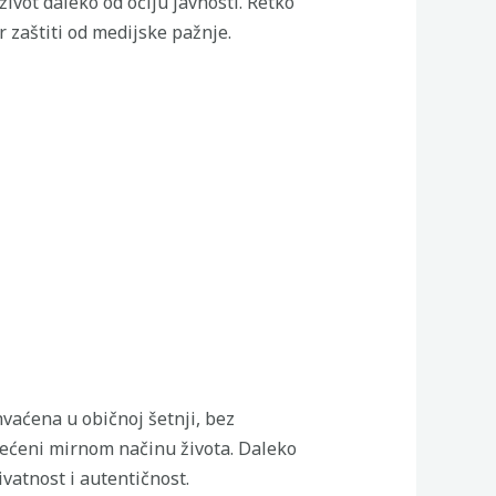
ivot daleko od očiju javnosti. Retko
r zaštiti od medijske pažnje.
hvaćena u običnoj šetnji, bez
većeni mirnom načinu života. Daleko
vatnost i autentičnost.