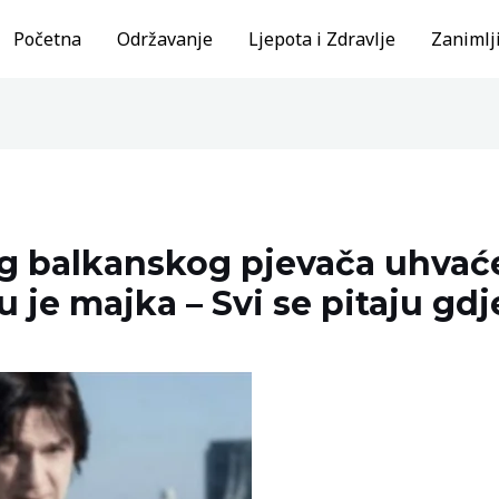
Početna
Održavanje
Ljepota i Zdravlje
Zanimlji
 balkanskog pjevača uhvaćen
 je majka – Svi se pitaju gdj