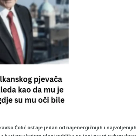
ravko Čolić ostaje jedan od najenergičnijih i najvoljenij
, a harizma kojom pleni publiku ne jenjava ni nakon dece