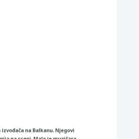
ih izvođača na Balkanu. Njegovi
nija na sceni. Malo je muzičara