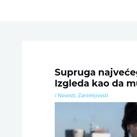
Skip
to
content
Post
navigation
Supruga najvećeg
Izgleda kao da mu
/
Novosti
,
Zanimljivosti