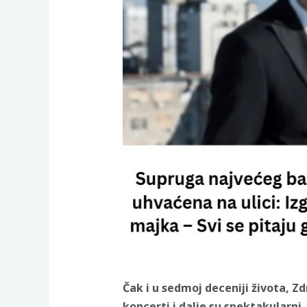
Čak i u sedmoj deceniji života, Zd
koncerti i dalje su spektakularni