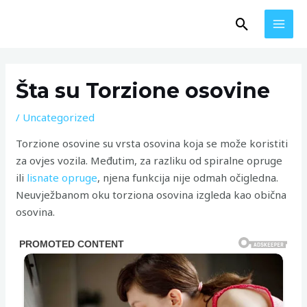
Skip
MAI
Search
to
MEN
content
Post
navigation
Šta su Torzione osovine
/
Uncategorized
Torzione osovine su vrsta osovina koja se može koristiti
za ovjes vozila. Međutim, za razliku od spiralne opruge
ili
lisnate opruge
, njena funkcija nije odmah očigledna.
Neuvježbanom oku torziona osovina izgleda kao obična
osovina.