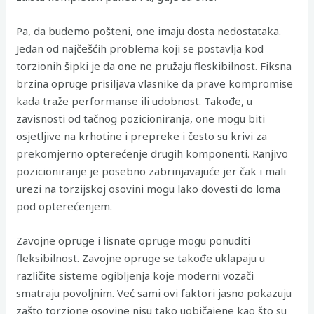
Pa, da budemo pošteni, one imaju dosta nedostataka.
Jedan od najčešćih problema koji se postavlja kod
torzionih šipki je da one ne pružaju fleskibilnost. Fiksna
brzina opruge prisiljava vlasnike da prave kompromise
kada traže performanse ili udobnost. Takođe, u
zavisnosti od tačnog pozicioniranja, one mogu biti
osjetljive na krhotine i prepreke i često su krivi za
prekomjerno opterećenje drugih komponenti. Ranjivo
pozicioniranje je posebno zabrinjavajuće jer čak i mali
urezi na torzijskoj osovini mogu lako dovesti do loma
pod opterećenjem.
Zavojne opruge i lisnate opruge mogu ponuditi
fleksibilnost. Zavojne opruge se takođe uklapaju u
različite sisteme ogibljenja koje moderni vozači
smatraju povoljnim. Već sami ovi faktori jasno pokazuju
zašto torzione osovine nisu tako uobičajene kao što su