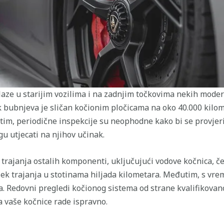
laze u starijim vozilima i na zadnjim točkovima nekih mode
k bubnjeva je sličan kočionim pločicama na oko 40.000 kilo
tim, periodične inspekcije su neophodne kako bi se provjeril
u utjecati na njihov učinak.
 trajanja ostalih komponenti, uključujući vodove kočnica, čel
ek trajanja u stotinama hiljada kilometara. Međutim, s vr
nja. Redovni pregledi kočionog sistema od strane kvalifikov
a vaše kočnice rade ispravno.