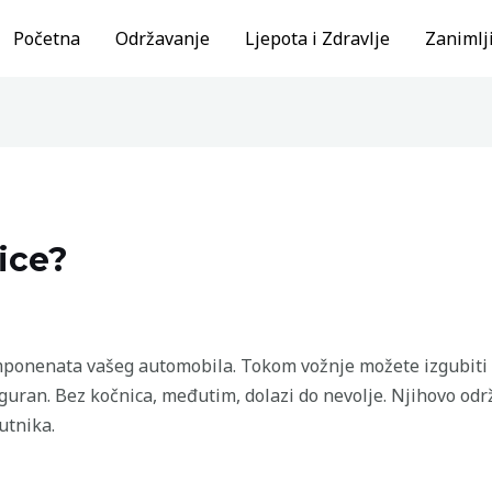
Početna
Održavanje
Ljepota i Zdravlje
Zanimlji
ice?
mponenata vašeg automobila. Tokom vožnje možete izgubiti m
siguran. Bez kočnica, međutim, dolazi do nevolje. Njihovo od
utnika.