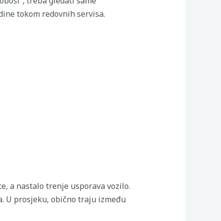
oboši”, treba gledati same
odine tokom redovnih servisa.
ce, a nastalo trenje usporava vozilo.
ka. U prosjeku, obično traju između