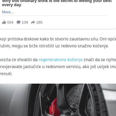
koji pritiska diskove kako bi stvorio zaustavnu silu. Oni opće
utim, mogu se brže istrošiti uz redovno snažno kočenje.
vozila će shvatiti da
regenerativno kočenje
znači da se njiho
rovjeravate jastučiće u redovnom servisu, ako još uvijek im
renuti.