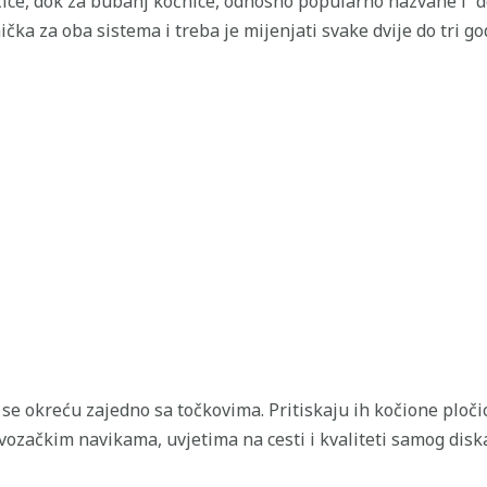
čice, dok za bubanj kočnice, odnosno popularno nazvane i “d
ička za oba sistema i treba je mijenjati svake dvije do tri g
i se okreću zajedno sa točkovima. Pritiskaju ih kočione ploči
 vozačkim navikama, uvjetima na cesti i kvaliteti samog dis