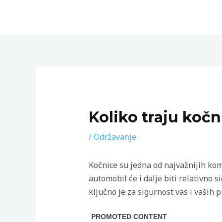
Skip
to
content
Post
navigation
Koliko traju kočn
/
Održavanje
Kočnice su jedna od najvažnijih ko
automobil će i dalje biti relativno 
ključno je za sigurnost vas i vaših p