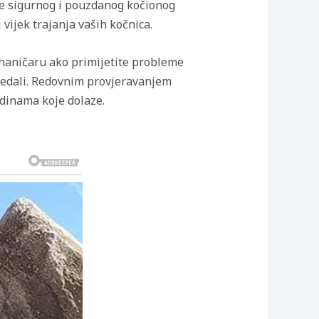
je sigurnog i pouzdanog kočionog
vijek trajanja vaših kočnica.
ehaničaru ako primijetite probleme
 pedali. Redovnim provjeravanjem
odinama koje dolaze.