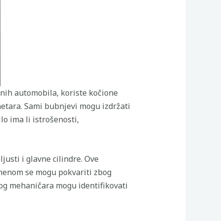
rnih automobila, koriste kočione
metara. Sami bubnjevi mogu izdržati
o ima li istrošenosti,
justi i glavne cilindre. Ove
emenom se mogu pokvariti zbog
anog mehaničara mogu identifikovati