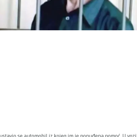
austavio se automobil iz kojeg im je ponuđena pomoć. U vozil