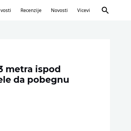
Search
vosti
Recenzije
Novosti
Vicevi
3 metra ispod
pele da pobegnu