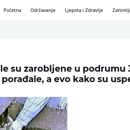
Početna
Održavanje
Ljepota i Zdravlje
Zanimlji
le su zarobljene u podrumu 
 i porađale, a evo kako su us