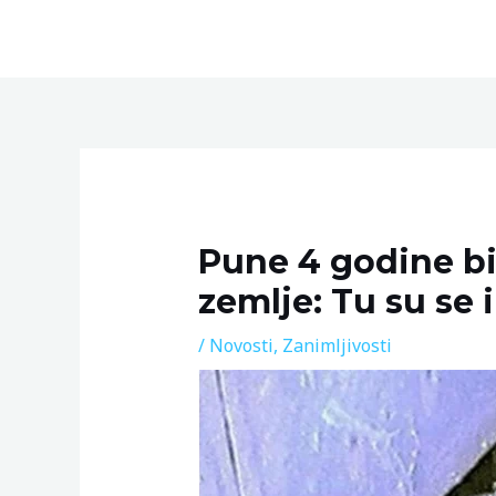
Skip
to
content
Post
navigation
Pune 4 godine bi
zemlje: Tu su se
/
Novosti
,
Zanimljivosti