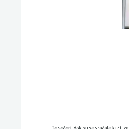
Te večeri, dok su se vraćale kući, z