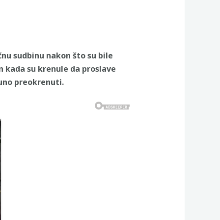
čnu sudbinu nakon što su bile
an kada su krenule da proslave
puno preokrenuti.