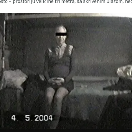
esto – prostoriju veličine tri metra, sa skrivenim ulazom, 