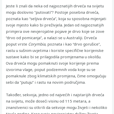
Jeste li znali da neka od najpoznatijih drveća na svijetu
mogu doslovno “putovati”? Postoje posebna drveća,
poznata kao “seljiva drveća”, koja su sposobna mijenjati
svoje mjesto kako bi preživjela. Jedan od najpoznatijih
primjera ove nevjerojatne pojave je drvo koje se zove
“drvo od pomicanja”, a nalazi se u Australiji. Drveća
poput vrste
Corymbia
, poznata i kao “drvo gorušice”,
rastu u sušnim uvjetima i koriste specifične korijenske
sustave kako bi se prilagodila promjenama u okolišu.
Ova drveća mogu pomaknuti svoje korijenje prema
izvorima vlage, poput podzemnih voda koje su se
pomaknule zbog klimatskih promjena, čime omogućuju
sebi da “putuju” i rastu na novim područjima.
Također, sekvoja, jedno od najvećih i najstarijih drveća
na svijetu, može doseći visinu od 115 metara, a
znanstvenici su otkrili da sekvoje mogu živjeti i nekoliko
tisuća godina. Kroz svoju nevjerojatnu dužinu života,