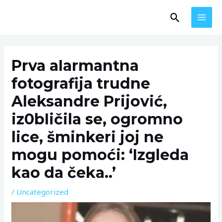
Skip
MAI
Search
to
MEN
content
Post
navigation
Prva aIarmantna
fotografija trudne
Aleksandre Prijović,
iz0bIičila se, ogromno
lice, šminkeri joj ne
mogu pomoći: ‘Izgleda
kao da čeka..’
/
Uncategorized