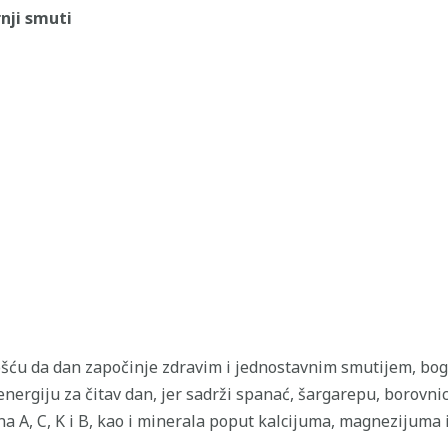
rnji smuti
nošću da dan započinje zdravim i jednostavnim smutijem, bo
nergiju za čitav dan, jer sadrži spanać, šargarepu, borovni
na A, C, K i B, kao i minerala poput kalcijuma, magnezijuma 