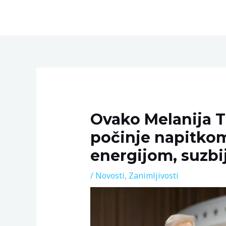
Skip
to
content
Post
navigation
Ovako Melanija T
počinje napitkom
energijom, suzbij
/
Novosti
,
Zanimljivosti