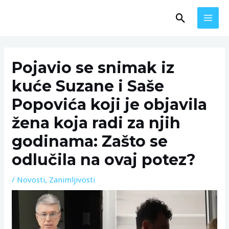
Skip
MAI
Search
to
MEN
content
Post
navigation
Pojavio se snimak iz
kuće Suzane i Saše
Popovića koji je objavila
žena koja radi za njih
godinama: Zašto se
odlučila na ovaj potez?
/
Novosti
,
Zanimljivosti