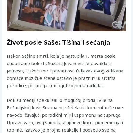
Život posle Saše: Tišina i sećanja
Nakon Sašine smrti, koja je nastupila 1. marta posle
dugotrajne bolesti, Suzana Jovanović se povukla iz
javnosti, tražeći mir i privatnost. Odlazak ovog velikana
domaće muzičke scene ostavio je prazninu u srcima
porodice, prijatelja i mnogobrojnih saradnika.
Dok su mediji spekulisali o mogućoj prodaji vile na
Bežanijskoj kosi, Suzana nije želela da komentariše ove
navode, čuvajući porodični mir i uspomenu na supruga.
Upravo zato, ovaj snimak iz njihove kuće, pun emocija i
topline, izazvao je brojne reakcije i podsetio sve na