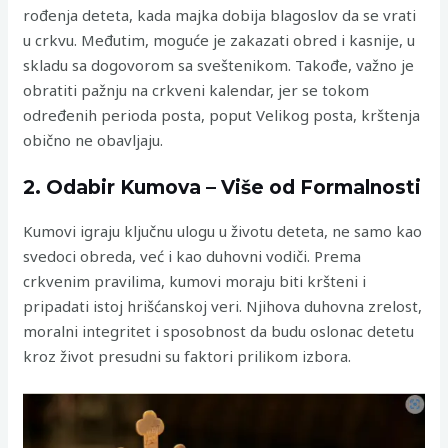
rođenja deteta, kada majka dobija blagoslov da se vrati
u crkvu. Međutim, moguće je zakazati obred i kasnije, u
skladu sa dogovorom sa sveštenikom. Takođe, važno je
obratiti pažnju na crkveni kalendar, jer se tokom
određenih perioda posta, poput Velikog posta, krštenja
obično ne obavljaju.
2. Odabir Kumova – Više od Formalnosti
Kumovi igraju ključnu ulogu u životu deteta, ne samo kao
svedoci obreda, već i kao duhovni vodiči. Prema
crkvenim pravilima, kumovi moraju biti kršteni i
pripadati istoj hrišćanskoj veri. Njihova duhovna zrelost,
moralni integritet i sposobnost da budu oslonac detetu
kroz život presudni su faktori prilikom izbora.