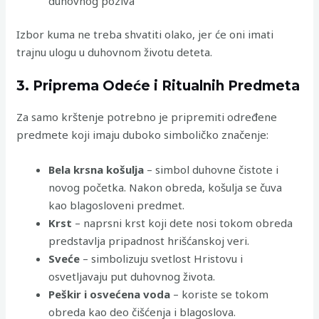
duhovnog poziva
Izbor kuma ne treba shvatiti olako, jer će oni imati
trajnu ulogu u duhovnom životu deteta.
3. Priprema Odeće i Ritualnih Predmeta
Za samo krštenje potrebno je pripremiti određene
predmete koji imaju duboko simboličko značenje:
Bela krsna košulja
– simbol duhovne čistote i
novog početka. Nakon obreda, košulja se čuva
kao blagosloveni predmet.
Krst
– naprsni krst koji dete nosi tokom obreda
predstavlja pripadnost hrišćanskoj veri.
Sveće
– simbolizuju svetlost Hristovu i
osvetljavaju put duhovnog života.
Peškir i osvećena voda
– koriste se tokom
obreda kao deo čišćenja i blagoslova.