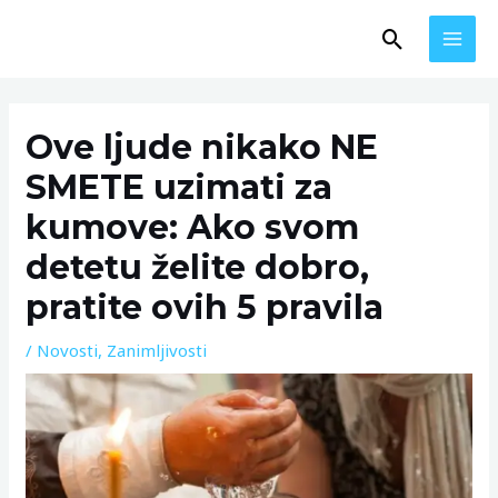
Skip
MAI
Search
to
MEN
content
Post
navigation
Ove ljude nikako NE
SMETE uzimati za
kumove: Ako svom
detetu želite dobro,
pratite ovih 5 pravila
/
Novosti
,
Zanimljivosti