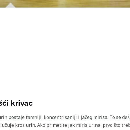
šći krivac
rin postaje tamniji, koncentrisaniji i jačeg mirisa. To se de
lučuje kroz urin. Ako primetite jak miris urina, prvo što tre