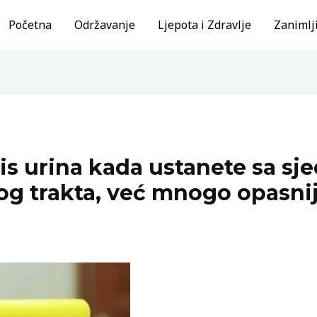
Početna
Održavanje
Ljepota i Zdravlje
Zanimlji
ris urina kada ustanete sa sje
og trakta, već mnogo opasnij