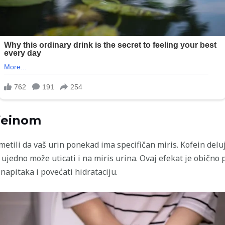
ofeinom
imetili da vaš urin ponekad ima specifičan miris. Kofein deluj
ujedno može uticati i na miris urina. Ovaj efekat je obično p
napitaka i povećati hidrataciju.