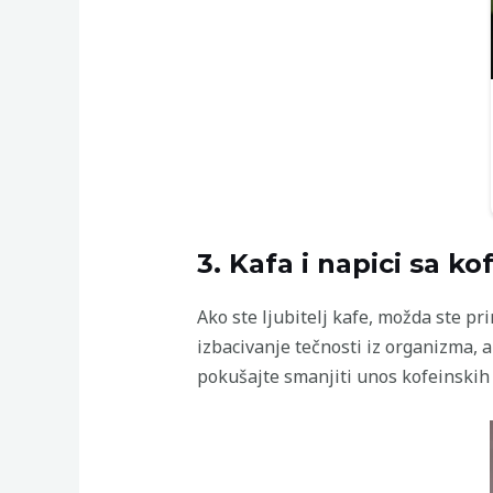
3. Kafa i napici sa k
Ako ste ljubitelj kafe, možda ste pr
izbacivanje tečnosti iz organizma, a 
pokušajte smanjiti unos kofeinskih 