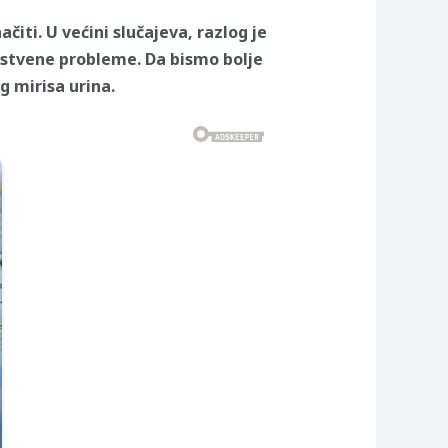
čiti. U većini slučajeva, razlog je
stvene probleme. Da bismo bolje
 mirisa urina.