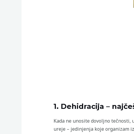
1. Dehidracija – najče
Kada ne unosite dovoljno tečnosti, u
ureje – jedinjenja koje organizam iz