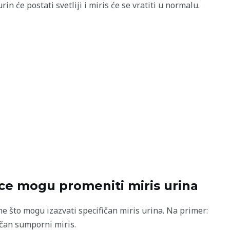
in će postati svetliji i miris će se vratiti u normalu.
ce mogu promeniti miris urina
 što mogu izazvati specifičan miris urina. Na primer:
ičan sumporni miris.