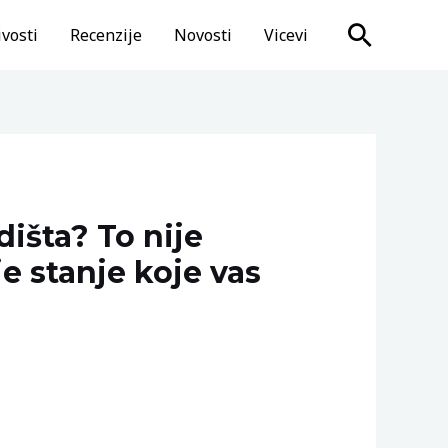
Search
vosti
Recenzije
Novosti
Vicevi
dišta? To nije
e stanje koje vas