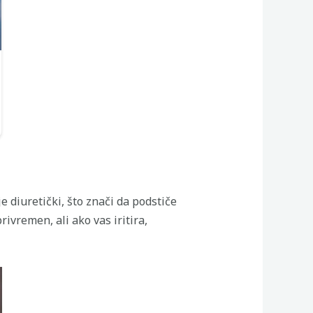
e diuretički, što znači da podstiče
rivremen, ali ako vas iritira,