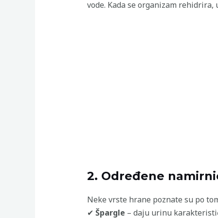
vode. Kada se organizam rehidrira, ur
2. Određene namirni
Neke vrste hrane poznate su po tome
✔
Špargle
– daju urinu karakterist