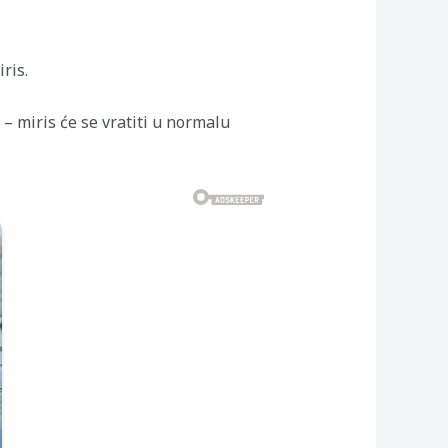
ris.
– miris će se vratiti u normalu