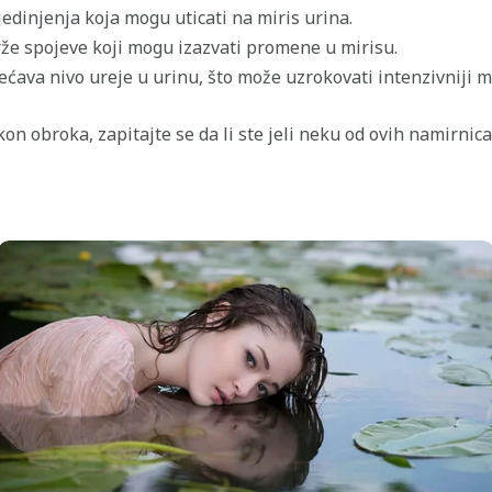
dinjenja koja mogu uticati na miris urina.
že spojeve koji mogu izazvati promene u mirisu.
ćava nivo ureje u urinu, što može uzrokovati intenzivniji mi
 obroka, zapitajte se da li ste jeli neku od ovih namirnica 