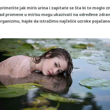
imetite jak miris urina i zapitate se šta bi to moglo zna
kad promene u mirisu mogu ukazivati na određene zdrav
rganizmu, hajde da istražimo najčešće uzroke pojačanog