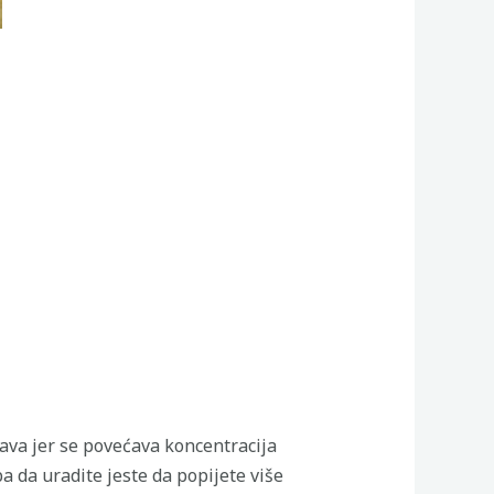
šava jer se povećava koncentracija
ba da uradite jeste da popijete više