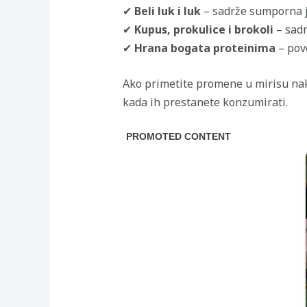
✔
Beli luk i luk
– sadrže sumporna je
✔
Kupus, prokulice i brokoli
– sadr
✔
Hrana bogata proteinima
– pove
Ako primetite promene u mirisu nakon
kada ih prestanete konzumirati.