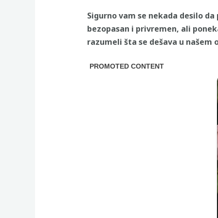
Sigurno vam se nekada desilo da pr
bezopasan i privremen, ali pone
razumeli šta se dešava u našem o