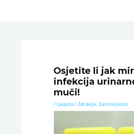
Skip
to
content
Post
navigation
Osjetite li jak mi
infekcija urinarn
muči!
/
Ljepota i Zdravlje
,
Zanimljivosti