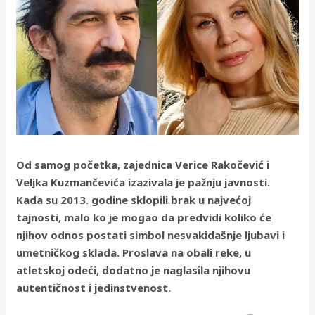
Od samog početka, zajednica Verice Rakočević i
Veljka Kuzmančevića izazivala je pažnju javnosti.
Kada su 2013. godine sklopili brak u najvećoj
tajnosti, malo ko je mogao da predvidi koliko će
njihov odnos postati simbol nesvakidašnje ljubavi i
umetničkog sklada. Proslava na obali reke, u
atletskoj odeći, dodatno je naglasila njihovu
autentičnost i jedinstvenost.