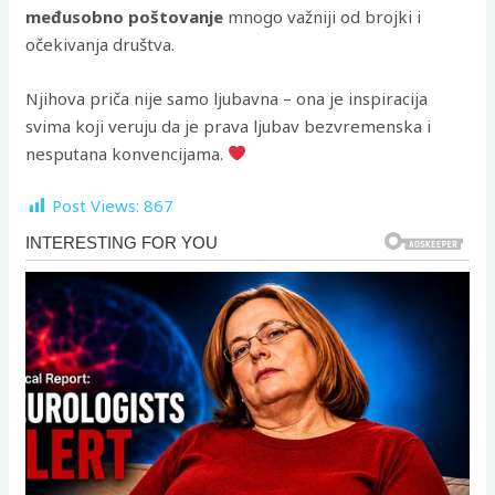
međusobno poštovanje
mnogo važniji od brojki i
očekivanja društva.
Njihova priča nije samo ljubavna – ona je inspiracija
svima koji veruju da je prava ljubav bezvremenska i
nesputana konvencijama.
Post Views:
867