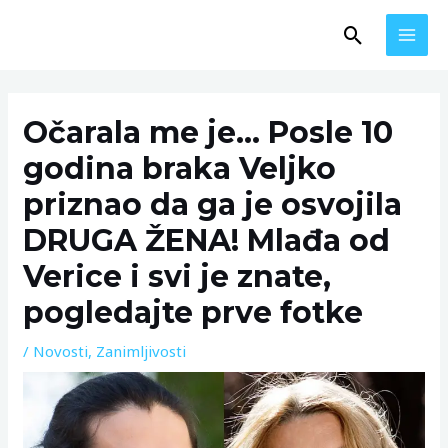
Skip
MAI
Search
to
MEN
content
Post
navigation
Očarala me je… Posle 10
godina braka Veljko
priznao da ga je osvojila
DRUGA ŽENA! Mlađa od
Verice i svi je znate,
pogledajte prve fotke
/
Novosti
,
Zanimljivosti