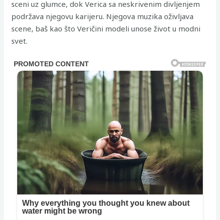
sceni uz glumce, dok Verica sa neskrivenim divljenjem
podržava njegovu karijeru. Njegova muzika oživljava
scene, baš kao što Veričini modeli unose život u modni
svet.