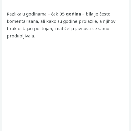
Razlika u godinama – čak
35 godina
– bila je često
komentarisana, ali kako su godine prolazile, a njihov
brak ostajao postojan, znatiželja javnosti se samo
produbljivala.