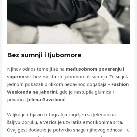
Bez sumnji i ljubomore
Njihov odnos temelji se na
međusobnom poverenju i
sigurnosti
, bez mesta za ljubomoru ili sumnju. To su još
jednom pokazali prilikom nedavnog događaja –
Fashion
Weekenda na Jahorini
, gde je nastupila glumica i
pevačica
Jelena Gavrilović
.
Veljko je objavio fotografiju zagrljen sa Jelenom uz
šaljivu poruku, a Verica je uzvratila emotikonima srca.
Ovaj gest dodatno je potvrdio snagu njihovog odnosa – u