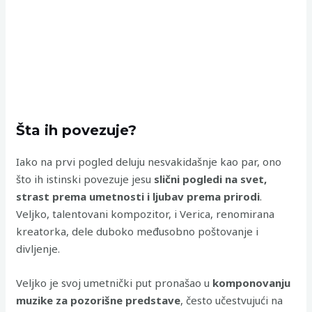
Šta ih povezuje?
Iako na prvi pogled deluju nesvakidašnje kao par, ono
što ih istinski povezuje jesu
slični pogledi na svet,
strast prema umetnosti i ljubav prema prirodi
.
Veljko, talentovani kompozitor, i Verica, renomirana
kreatorka, dele duboko međusobno poštovanje i
divljenje.
Veljko je svoj umetnički put pronašao u
komponovanju
muzike za pozorišne predstave
, često učestvujući na