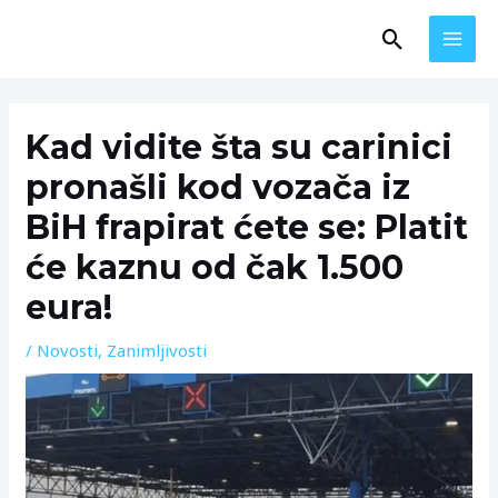
Skip
MAI
Search
to
MEN
content
Post
navigation
Kad vidite šta su carinici
pronašli kod vozača iz
BiH frapirat ćete se: Platit
će kaznu od čak 1.500
eura!
/
Novosti
,
Zanimljivosti