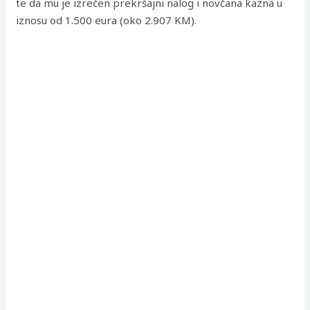
te da mu je izrečen prekršajni nalog i novčana kazna u
iznosu od 1.500 eura (oko 2.907 KM).