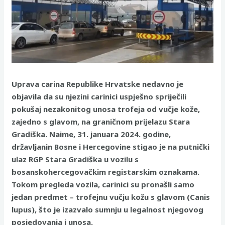
Uprava carina Republike Hrvatske nedavno je
objavila da su njezini carinici uspješno spriječili
pokušaj nezakonitog unosa trofeja od vučje kože,
zajedno s glavom, na graničnom prijelazu Stara
Gradiška. Naime, 31. januara 2024. godine,
državljanin Bosne i Hercegovine stigao je na putnički
ulaz RGP Stara Gradiška u vozilu s
bosanskohercegovačkim registarskim oznakama.
Tokom pregleda vozila, carinici su pronašli samo
jedan predmet – trofejnu vučju kožu s glavom (Canis
lupus), što je izazvalo sumnju u legalnost njegovog
posjedovanja i unosa.