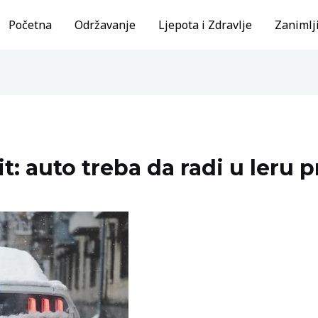
Početna
Održavanje
Ljepota i Zdravlje
Zanimlji
t: auto treba da radi u leru p