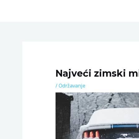
Skip
to
content
Post
navigation
Najveći zimski mi
/
Održavanje