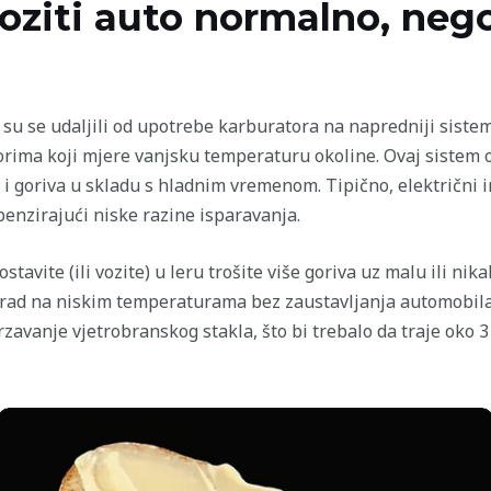
voziti auto normalno, nego
su se udaljili od upotrebe karburatora na napredniji siste
orima koji mjere vanjsku temperaturu okoline. Ovaj sistem
 i goriva u skladu s hladnim vremenom. Tipično, električni 
enzirajući niske razine isparavanja.
tavite (ili vozite) u leru trošite više goriva uz malu ili nik
 rad na niskim temperaturama bez zaustavljanja automobila.
zavanje vjetrobranskog stakla, što bi trebalo da traje oko 3