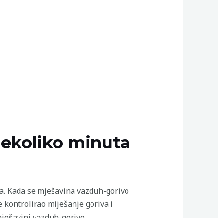
 nekoliko minuta
a. Kada se mješavina vazduh-gorivo
e kontrolirao miješanje goriva i
ješavini vazduh-gorivo.