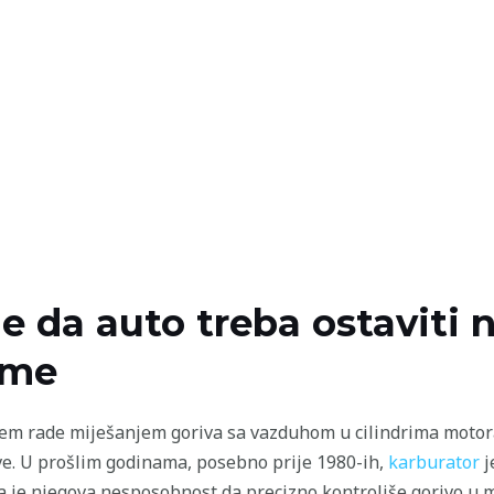
le da auto treba ostaviti
ime
em rade miješanjem goriva sa vazduhom u cilindrima motor
ve. U prošlim godinama, posebno prije 1980-ih,
karburator
j
a je njegova nesposobnost da precizno kontroliše gorivo u m