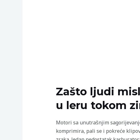
Zašto ljudi mis
u leru tokom z
Motori sa unutrašnjim sagorijevanj
komprimira, pali se i pokreće klipo
zraka. Jedan nedostatak karburator