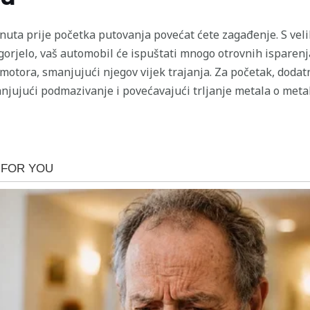
inuta prije početka putovanja povećat ćete zagađenje. S veli
zgorjelo, vaš automobil će ispuštati mnogo otrovnih isparenj
otora, smanjujući njegov vijek trajanja. Za početak, dodat
jujući podmazivanje i povećavajući trljanje metala o metal