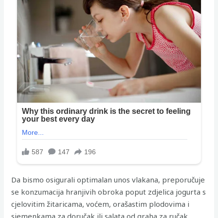
Da bismo osigurali optimalan unos vlakana, preporučuje
se konzumacija hranjivih obroka poput zdjelica jogurta s
cjelovitim žitaricama, voćem, orašastim plodovima i
sjemenkama za doručak ili salata od graha za ručak.