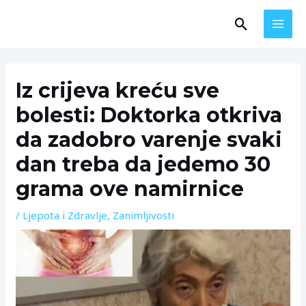
Skip
MAI
Search
to
MEN
content
Post
navigation
Iz crijeva kreću sve
bolesti: Doktorka otkriva
da zadobro varenje svaki
dan treba da jedemo 30
grama ove namirnice
/
Ljepota i Zdravlje
,
Zanimljivosti