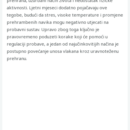
prehrana, užurbani način života i nedostatak fizičke
aktivnosti. Ljetni mjeseci dodatno pojačavaju ove
tegobe, budući da stres, visoke temperature i promjene
prehrambenih navika mogu negativno utjecati na
probavni sustav. Upravo zbog toga ključno je
pravovremeno poduzeti korake koji će pomoći u
regulaciji probave, a jedan od najučinkovitijih načina je
postupno povećanje unosa vlakana kroz uravnoteženu
prehranu.