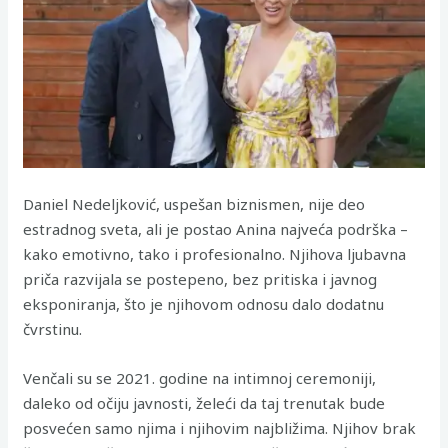
Daniel Nedeljković, uspešan biznismen, nije deo
estradnog sveta, ali je postao Anina najveća podrška –
kako emotivno, tako i profesionalno. Njihova ljubavna
priča razvijala se postepeno, bez pritiska i javnog
eksponiranja, što je njihovom odnosu dalo dodatnu
čvrstinu.
Venčali su se 2021. godine na intimnoj ceremoniji,
daleko od očiju javnosti, želeći da taj trenutak bude
posvećen samo njima i njihovim najbližima. Njihov brak