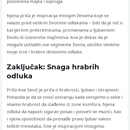
posvećena majka i supruga.
Njena priča je inspiracija mnogim ženama koje se
nalaze pred velikim životnim odlukama – bilo da je reč o
karijernim prekretnicama, promenama u ljubavnom
životu ili izazovima majčinstva. Ana je dokaz da je
moguće uskladiti sve segmente života, ukoliko sledimo
svoje srce i hrabro donosimo odluke.
Zaključak: Snaga hrabrih
odluka
Priča Ane Sević je priča o hrabrosti, ljubavi i istrajnosti.
Pokazala je da se snovi ostvaruju kada verujemo u sebe i
imamo hrabrost da izađemo iz zone komfora. Njena
odluka da napusti siguran posao i posveti se muzici, kao
i njena sposobnost da pronađe pravu ljubav nakon
teških trenutaka, čine je inspiracijom mnogima.