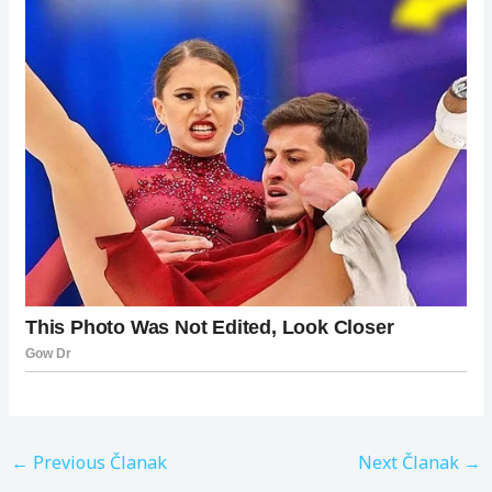
←
Previous Članak
Next Članak
→