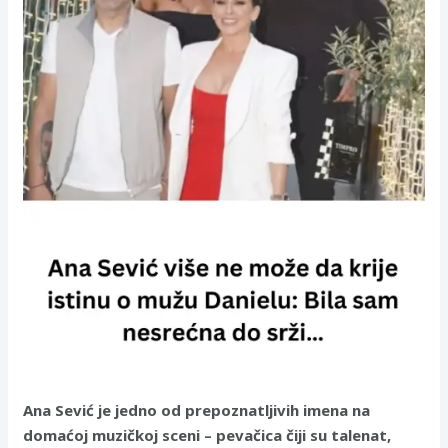
Ana Sević je jedno od prepoznatljivih imena na
domaćoj muzičkoj sceni – pevačica čiji su talenat,