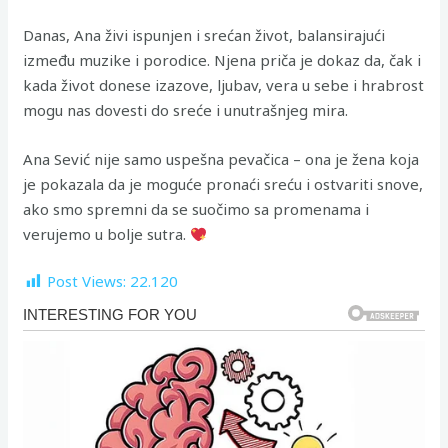
Danas, Ana živi ispunjen i srećan život, balansirajući
između muzike i porodice. Njena priča je dokaz da, čak i
kada život donese izazove, ljubav, vera u sebe i hrabrost
mogu nas dovesti do sreće i unutrašnjeg mira.
Ana Sević nije samo uspešna pevačica – ona je žena koja
je pokazala da je moguće pronaći sreću i ostvariti snove,
ako smo spremni da se suočimo sa promenama i
verujemo u bolje sutra.
Post Views:
22.120