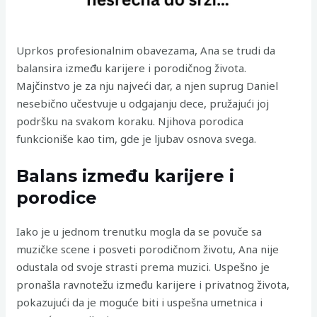
Uprkos profesionalnim obavezama, Ana se trudi da
balansira između karijere i porodičnog života.
Majčinstvo je za nju najveći dar, a njen suprug Daniel
nesebično učestvuje u odgajanju dece, pružajući joj
podršku na svakom koraku. Njihova porodica
funkcioniše kao tim, gde je ljubav osnova svega.
Balans između karijere i
porodice
Iako je u jednom trenutku mogla da se povuče sa
muzičke scene i posveti porodičnom životu, Ana nije
odustala od svoje strasti prema muzici. Uspešno je
pronašla ravnotežu između karijere i privatnog života,
pokazujući da je moguće biti i uspešna umetnica i