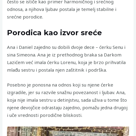
često se ističe kao primer harmoničnog i srećnog
odnosa, a njihova ljubav postala je temelj stabilne i
srećne porodice.
Porodica kao izvor sreće
Ana i Daniel zajedno su dobili dvoje dece – ćerku Senu i
sina Simeona. Ana je iz prethodnog braka sa Darkom
Lazićem već imala ćerku Lorenu, koja je brzo prihvatila
mlađu sestru i postala njen zaštitnik i podrška.
Posebno je ponosna na odnos koji su njene ćerke
izgradile, jer su razvile snažnu povezanost i ljubav. Ana,
koja nije imala sestru u detinjstvu, sada uživa u tome što
njene devojčice odrastaju zajedno, pomažu jedna drugoj
i uče vrednosti porodične bliskosti.