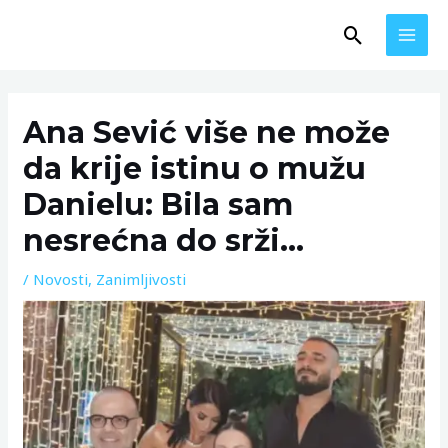
Skip
MAI
Search
to
MEN
content
Post
navigation
Ana Sević više ne može
da krije istinu o mužu
Danielu: Bila sam
nesrećna do srži…
/
Novosti
,
Zanimljivosti