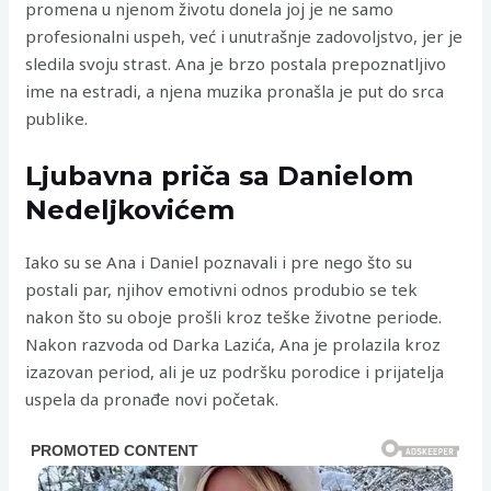
promena u njenom životu donela joj je ne samo
profesionalni uspeh, već i unutrašnje zadovoljstvo, jer je
sledila svoju strast. Ana je brzo postala prepoznatljivo
ime na estradi, a njena muzika pronašla je put do srca
publike.
Ljubavna priča sa Danielom
Nedeljkovićem
Iako su se Ana i Daniel poznavali i pre nego što su
postali par, njihov emotivni odnos produbio se tek
nakon što su oboje prošli kroz teške životne periode.
Nakon razvoda od Darka Lazića, Ana je prolazila kroz
izazovan period, ali je uz podršku porodice i prijatelja
uspela da pronađe novi početak.