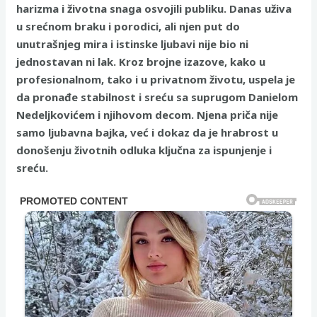
harizma i životna snaga osvojili publiku. Danas uživa
u srećnom braku i porodici, ali njen put do
unutrašnjeg mira i istinske ljubavi nije bio ni
jednostavan ni lak. Kroz brojne izazove, kako u
profesionalnom, tako i u privatnom životu, uspela je
da pronađe stabilnost i sreću sa suprugom Danielom
Nedeljkovićem i njihovom decom. Njena priča nije
samo ljubavna bajka, već i dokaz da je hrabrost u
donošenju životnih odluka ključna za ispunjenje i
sreću.