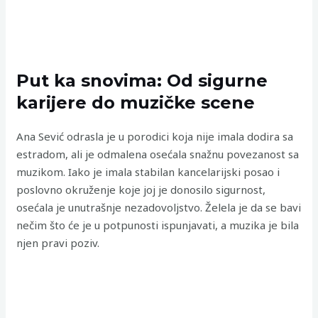
Put ka snovima: Od sigurne
karijere do muzičke scene
Ana Sević odrasla je u porodici koja nije imala dodira sa
estradom, ali je odmalena osećala snažnu povezanost sa
muzikom. Iako je imala stabilan kancelarijski posao i
poslovno okruženje koje joj je donosilo sigurnost,
osećala je unutrašnje nezadovoljstvo. Želela je da se bavi
nečim što će je u potpunosti ispunjavati, a muzika je bila
njen pravi poziv.