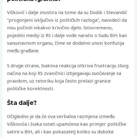
Višković i dalje insistira na tome da su Dodik i Stevandić
“progonjeni isključivo iz političkih razloga”, navodeći da
nisu počinili nikakvo krivično djelo. Istovremeno,
pojedini mediji iz RS i dalje vode narativ o Sudu BiH kao
vanustavnom organu, čime se dodatno unosi konfuzija
među građane.
S druge strane, Isakova reakcija otkriva frustraciju zbog
načina na koji RS zvaničnici izbjegavaju suočavanje sa
pravdom, uz retoriku koja često prelazi granice
političke korektnosti.
Šta dalje?
Očigledno je da će ova verbalna razmjena između
Viškovića i Isaka ostati upamćena kao primjer političke
satire u BiH, ali i kao pokazatelj koliko su duboke