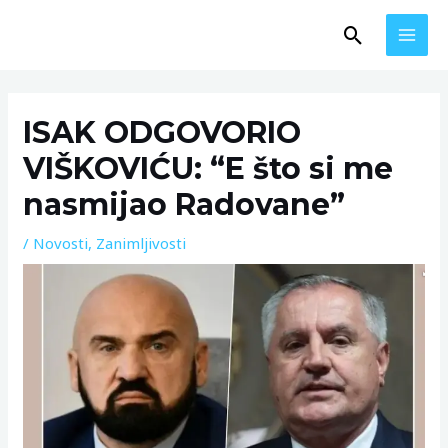
Skip
MAI
Search
to
MEN
content
Post
navigation
ISAK ODGOVORIO
VIŠKOVIĆU: “E što si me
nasmijao Radovane”
/
Novosti
,
Zanimljivosti