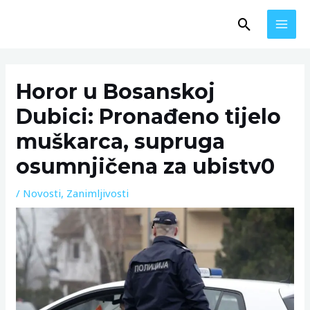
Skip
MAI
Search
to
MEN
content
Post
navigation
Horor u Bosanskoj
Dubici: Pronađeno tijelo
muškarca, supruga
osumnjičena za ubistv0
/
Novosti
,
Zanimljivosti