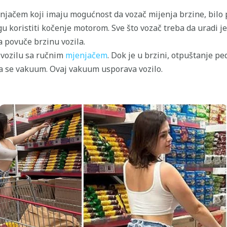
jačem koji imaju mogućnost da vozač mijenja brzine, bilo p
u koristiti kočenje motorom. Sve što vozač treba da uradi je
 povuče brzinu vozila.
 vozilu sa ručnim
mjenjačem
. Dok je u brzini, otpuštanje p
ra se vakuum. Ovaj vakuum usporava vozilo.