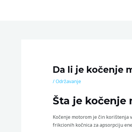
Skip
to
content
Post
navigation
Da li je kočenje
/
Održavanje
Šta je kočenje
Kočenje motorom je čin korištenja v
frikcionih kočnica za apsorpciju ene