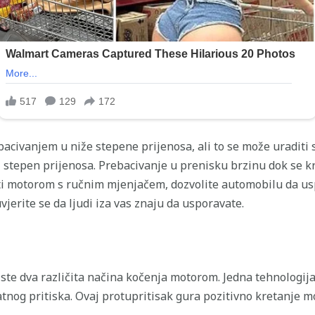
bacivanjem u niže stepene prijenosa, ali to se može uraditi
i stepen prijenosa. Prebacivanje u prenisku brzinu dok se 
iti motorom s ručnim mjenjačem, dozvolite automobilu da u
vjerite se da ljudi iza vas znaju da usporavate.
ste dva različita načina kočenja motorom. Jedna tehnologija
nog pritiska. Ovaj protupritisak gura pozitivno kretanje m