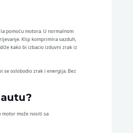
vozila pomoću motora. U normalnom
orijevanje. Klip komprimira vazduh,
odiže kako bi izbacio izduvni zrak iz
i se oslobodio zrak i energija. Bez
 autu?
e motor može nositi sa