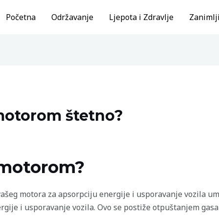
Početna
Održavanje
Ljepota i Zdravlje
Zanimlji
 motorom štetno?
 motorom?
ašeg motora za apsorpciju energije i usporavanje vozila umj
rgije i usporavanje vozila. Ovo se postiže otpuštanjem gasa 