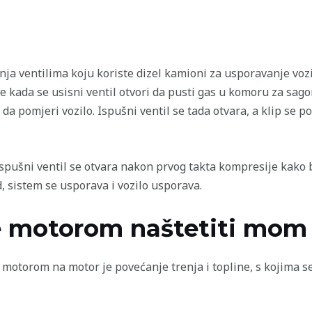
janja ventilima koju koriste dizel kamioni za usporavanje 
je kada se usisni ventil otvori da pusti gas u komoru za sag
 da pomjeri vozilo. Ispušni ventil se tada otvara, a klip se p
ispušni ventil se otvara nakon prvog takta kompresije kako b
, sistem se usporava i vozilo usporava.
e motorom naštetiti mom
 motorom na motor je povećanje trenja i topline, s kojima s