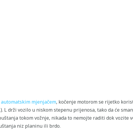
s
automatskim mjenjačem
, kočenje motorom se rijetko korist
). L drži vozilo u niskom stepenu prijenosa, tako da će sman
puštanja tokom vožnje, nikada to nemojte raditi dok vozite 
štanja niz planinu ili brdo.